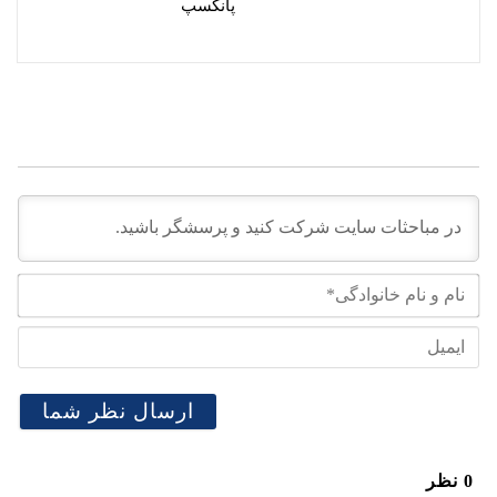
پانکسپ
نام
و
نام
ایم
خان
0
نظر