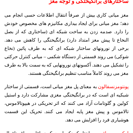
ساختارهای برانگیختگی و توجه مغز
مغز میانی کاری بیش از صرفاً انتقال اطلاعات حسی انجام می
دهد؛ مغز میانی برای ایجاد بیداری مکانیزم های
مخصوص خودش
را دارد. صدمه زدن به ساخت شبکه ای (ساختاری که از بصل
النخاع تا پیش مغز امتداد دارد) برانگیختگی را کاهش
می دهد.
برخی از نورونهای ساختار شبکه ای که به طرف پائین (نخاع
شوکی) می روند قسمتی از دستگاه
شکمی – میانی کنترل حرکتی
را تشکیل می دهند. آکسونهای نورونهایی که به سمت بالا به طرف
مغز می روند کاملاً
مناسب تنظیم برانگیختگی هستند.
پونتومزنسفالون
به معنای پل مغز میانی است، قسمتی از ساختار
شبکیه ای است که در
برانگیختگی مغزی مشارکت دارد و استیل
کولین و گلوتامات آزاد می کنند که اثر تحریکی در هیپوتالاموس،
تالاموس
و پیش مغز پایه ایجاد می کنند. تحریک این قسمت
هوشیاری فرد را افزایش می دهد.