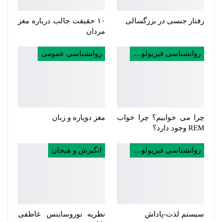
رفتار جنسی در بزرگسالی
۱۰ حقیقت جالب درباره مغز
مردان
روانشناسی فیزیولوژی
روانشناسی عمومی
چرا می خوابیم؟ چرا خواب
مغز دوپاره و زبان
REM وجود دارد؟
روانشناسی فیزیولوژی
انگیزش و هیجان
سیستم لذت-پاداش
نظریه‌ نوروساینس عاطفی