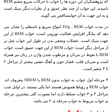
که پژوهشگران این دوره ها را خواب با حرکات سریع چشم REM
نامیدند. این خواب از چند نظر عمیق و از نظرات دیگر سبک است
و به این جهت به آن خوابمتناقص می گویند.
در مدت خواب EEg ، REM امواج سریع و نامنظم را نشان می
دهد که بیانگر افزایش فعالیت نورونی است،
خواب REM از این
جهت سبک است. عضلات وضعی بدن در طول این خواب شل تر
از مراحل دیگر است؛ خواب
REM از این جهت عمیق است. خواب
REM با نعوظ در مردان و مرطوب شدن واژن در زنان نیز همراه
است و
ضربان قلب، فشار خون و آهنگ تنفس بیشتر از مراحل ۲
تا ۴ متغیر است.
۴ مرحله اول خواب به خواب بدون REM
یا NREM معروف اند.
خواب REM و رؤیاها همپوش هستند اما یکی نیستند. در اوایل شب
مراحل ۳ و ۴
خواب تسلط دارند اما بصورت کلی بیشترین مرحله
ی خواب مربوط به خواب مرحله ی ۲ می باشد.