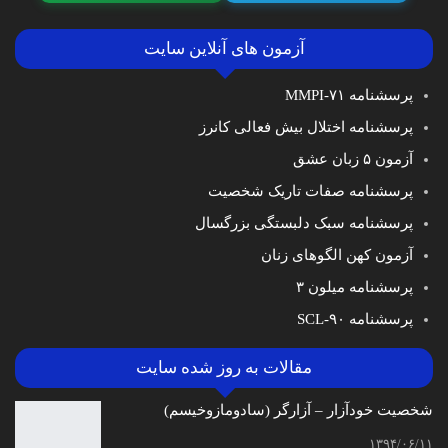
آزمون های آنلاین سایت
پرسشنامه MMPI-۷۱
پرسشنامه اختلال بیش فعالی کانرز
آزمون ۵ زبان عشق
پرسشنامه صفات تاریک شخصیت
پرسشنامه سبک دلبستگی بزرگسال
آزمون کهن الگوهای زنان
پرسشنامه میلون ۳
پرسشنامه SCL-۹۰
مقالات به روز شده سایت
شخصیت خودآزار – آزارگر (سادومازوخیسم)
۱۳۹۴/۰۶/۱۱