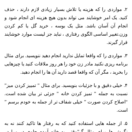
۲. مواردی را که هزینه یا تلاش بسیار زیادی لازم دارند ، حذف
کنید. یک امر خوشایند می تواند بدون هیچ هزینه ای انجام شود و
انجام آن آسان باشد. مثل یک بوسه ، خرید گل یا کم کردن
وزن.تغییر اساسی الگوی رفتاری ، نباید جز لیست موارد خوشایند
قرار گیرند.
۳. مواردی را که واقعا تمایل ندارید انجام دهید ننویسید. برای مثال
برنامه ریزی نکنید مادر زن خود را هر روز ملاقات کنید یا چیزهایی
را بخرید ، مگر آن که واقعا قصد دارید آن ها را انجام دهید.
۴. خیلی دقیق و با جزئیات بنویسید. برای مثال ” تمییز کردن میز”
نسبت به جمله ” تمیز کردن خانه ” جزئی تر بیان شده است.
“اصلاح کردن صورت ” خیلی شفاف تر از جمله به خودم برسم ”
است.
۵. از جمله هایی استفاده کنید که به رفتار ها تاکید کنند نه به
نگرش ها. برای مثال گ”وقتی به خانه آمدم جلوی در مرا در