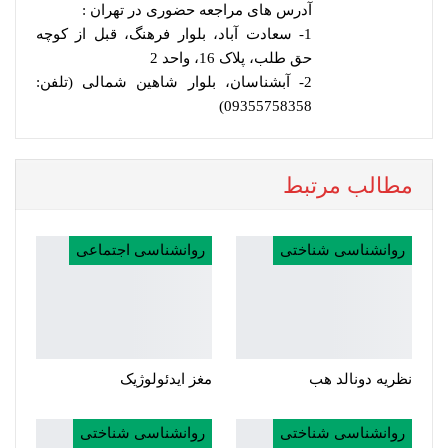
آدرس های مراجعه حضوری در تهران :
1- سعادت آباد، بلوار فرهنگ، قبل از کوچه
حق طلب، پلاک 16، واحد 2
2- آبشناسان، بلوار شاهین شمالی (تلفن:
09355758358)
مطالب مرتبط
روانشناسی شناختی
روانشناسی اجتماعی
نظریه دونالد هب
مغز ایدئولوژیک
روانشناسی شناختی
روانشناسی شناختی