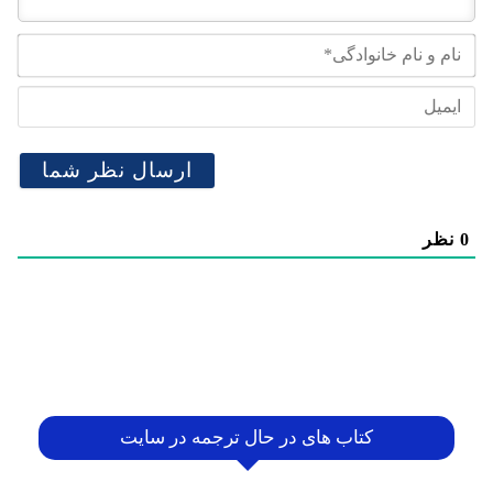
نام
و
نام
ایم
خان
0
نظر
کتاب های در حال ترجمه در سایت