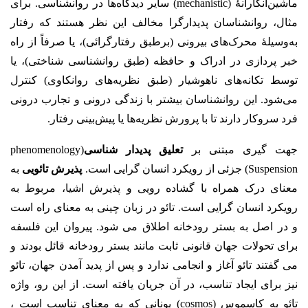
ماشین‌انگارانه‌ٔ (mechanistic) سایر دیدگاه‌ها در روانشناسی. برای
مثال، روانشناسان پدیدارگرا مخالف این نظر هستند که رفتار
به‌وسیلهٔ محرک‌های بیرونی (برطبق رفتارگرائی)، یا صرفاً از راه
خبر پردازی در ادراک و حافظه (طبق روانشناسی شناختی)، یا
توسط تکانه‌های ناهوشیار (طبق نظریه‌های روانکاوی) کنترل
می‌شود. این روانشناسان بیشتر با زندگی درونی و تجارب درونی
فرد سروکار دارند تا با پرورش نظریه‌ها یا پیش‌بینی رفتار.
جهت گیری مبتنی بر
تعلیق پدیدار شناسی
(phenomenology
Suspension) جزئی از رویکرد انسان گرایی است.
پذیرش تائویی
به
معنای درک همراه با گشاده رویی و پذیرش اشیا، مربوط به
رویکرد انسان گرایی است.
تائو در زبان چینى به معناى راه است
و در اصل به بستر رودخانه اطلاق می شود. پیروان این فلسفه
براى تحولات جهان قانونى ثابت مانند بستر رودخانه قائل بودند و
مى گفتند تائو آغاز و انجامى ندارد و پس از پدید آمدن جهان، تائو
نیز براى ایجاد تناسب، در آن جریان یافته است. از این رو، واژه
تائو به کاسموس (
cosmos
) یونانى که به معناى تناسب است ،