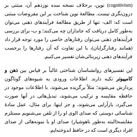
(cognitivism) نوین، برخلاف نسخه سده نوزدهم آن، مبتنی بر
درون‌نگری نیست. مطالعهٔ نوین شناخت بر این مفروضات مبتنی
است که: الف- تنها از طریق مطالعهٔ فرآیندهای ذهنی می‌توان
به‌طور کامل دریافت که جانداران چه می‌کنند؛ و ب- برای بررسی
فرآیندهای ذهنی می‌توان رفتارهای خاصی را مورد توجه قرار داد
(همانند رفتارگرایان)، با این تفاوت که آن رفتارها را برحسب
فرآیندهای ذهنی زیربنائی‌شان تفسیر می‌کنیم.
این تفسیرهای روانشناسان شناختی غالباً بر قیاس بین
ذهن و
کامپیوتر
تکیه دارند. اطلاعات ورودی به شیوه‌های گوناگون
پردازش می‌شوند؛ مثلاً برگزیده می‌شوند، با اطلاعات موجود در
حافظه مقایسه و ترکیب می‌شوند، تبدیل‌هائی در آنها صورت
می‌گیرد، بازآرایی می‌شوند، و جز اینها. برای مثال، عمل سادهٔ
شناسائی دوستی که صدای الوی او را از تلفن می‌شنویم مستلزم
مقایسه‌(البته به‌طور ناهوشیار) صدای او با نمونه‌هائی از صدای
افراد دیگری است که در حافظ اندوخته‌ایم.