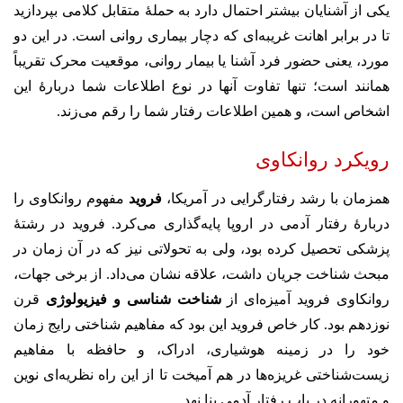
یکی از آشنایان بیشتر احتمال دارد به حملهٔ متقابل کلامی بپردازید
تا در برابر اهانت غریبه‌ای که دچار بیماری روانی است. در این دو
مورد، یعنی حضور فرد آشنا یا بیمار روانی، موقعیت محرک تقریباً
همانند است؛ تنها تفاوت آنها در نوع اطلاعات شما دربارهٔ این
اشخاص است، و همین اطلاعات رفتار شما را رقم می‌زند.
رویکرد روانکاوی
همزمان با رشد رفتارگرایی در آمریکا،
فروید
مفهوم روانکاوی را
دربارهٔ رفتار آدمی در اروپا پایه‌گذاری می‌کرد. فروید در رشتهٔ
پزشکی تحصیل کرده بود، ولی به تحولاتی نیز که در آن زمان در
مبحث شناخت جریان داشت، علاقه نشان می‌داد. از برخی جهات،
روانکاوی فروید آمیزه‌ای از
شناخت شناسی و فیزیولوژی
قرن
نوزدهم بود. کار خاص فروید این بود که مفاهیم شناختی رایج زمان
خود را در زمینه هوشیاری، ادراک، و حافظه با مفاهیم
زیست‌شناختی غریزه‌ها در هم آمیخت تا از این راه نظریه‌ای نوین
و متهورانه در باب رفتار آدمی بنا نهد.