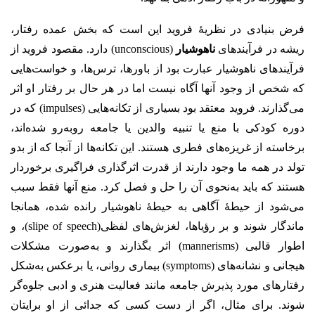
فرض بنیادی در نظریهٔ فروید این است که بخش عمده رفتار،
ریشه در فرآیندهای
ناهوشیار
(unconscious) دارد. مقصود فروید از
فرآیندهای ناهوشیار عبارت بود از باورها، ترس‌ها، و خواست‌هایی
که شخص از وجود آنها آگاه نیست اما در هر حال بر رفتار او اثر
می‌گذارند. فروید معتقد بود بسیاری از تکانه‌هایی (impulses) که در
دوره کودکی با منع یا تنبیه والدین یا جامعه روبه‌رو شده‌اند،
برخاسته از غریزه‌های فطری هستند. این تکانه‌ها از آنجا که از بدو
تولد در همه ما وجود دارند از قدرت اثرگذاری فراگیری برخوردار
هستند که باید به‌نحوی آن را حل و فصل کرد. منع آنها فقط سبب
می‌شود از حیطهٔ آگاهی به حیطهٔ ناهوشیار رانده شده، همانجا
ماندگار شوند و بر رؤیاها، لغزش‌های لفظی(slipe of speech)، و
اطوار قالبی (mannerisms) اثر بگذارند و به‌صورت مشکلات
هیجانی و نشانه‌های (symptoms) بیماری روانی، یا برعکس به‌شکل
رفتارهای مورد پذیرش جامعه مانند فعالیت هنری و ادبی جلوه‌گر
شوند. برای مثال، اگر از دست کسی که جدائی از او برایتان