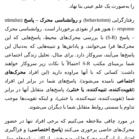
را به‌صورت یک علم عینی بنا نهاد.
رفتارگرایی (behaviorism) و
روانشناسی محرک – پاسخ
(stimulus
– response) هنوز هم از نفوذی برخوردار است. روانشناسی محرک
– پاسخ (S-R) با بررسی محرک‌های محیط، پاسخ‌هایی که این
محرک‌ها فرا می‌خوانند، و پاداش‌ها و تنبیه‌هایی که به‌دنبال این
پاسخ‌ها می‌آیند، سروکار دارد. برای مثال، تحلیل‌ زندگی اجتماعی
شما برمبنای مکتب S-R احتمالاً با نکات زیر سروکار خواهند
داشت: کسانی که با آنها مراوده دارید (این افراد
محرک‌های
اجتماعی
نامیده می‌شوند). پاسخ‌های شما در برابر این افراد
(
تقویت‌کننده، تنبیه‌کننده
،
یا خنثی
)، پاسخ‌های متقابل آنها در برابر
شما (تقویت‌کننده، تنبیه‌کننده، یا خنثی)، و اینکه تقویت‌ها موجب
تداوم یا سستی روابط متقابل شما با دیگران می‌شوند.
در مورد چاقی ملاحظه می‌کنیم که برخی افراد تنها در حضور
محرک‌های خاصی پرخوری می‌کنند (
پاسخ‌ اختصاصی
) و فراگیری
اجتناب از این‌گونه محرک‌ها امروزه بخشی از اکثر برنامه‌های مهار