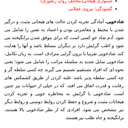
استواری هیجانی(مخالف روان رنجوری)
گشودگی/ نیروی عقلانی
شادخویی،
آمادگی تجربه کردن حالت های هیجانی مثبت و درگیر
شدن با محیط و معاشرتی بودن و اعتماد به نفس را شامل می
شود. آدم شاد خو کسی است که برای موفق شدن برانگیخته می
شود و اغلب گرایش دارد بر دیگران مسلط باشد و آنها را هدایت
کند. شادخویی تقریبا با برون گرایی مترادف است. به زبان تکامل،
شادخویی تمایل شدید به سلسله مراتب را شامل می شود؛ یعنی
نحوه ای که افراد مستقیم تصمیم می گیرند چه کسی سلطه گر و
چه کسی سلطه پذیر باشد. غلبه کردن از طریق کشمکش های
رقابت و قدرت اتفاق می افتد، که در خیلی از حیوانات نیز چنین
است. شادخویی با گرایش به مخاطره جویی و تجربه کردن
هیجانات مثبت و شروع و حفظ کردن روابط دوستی و روابط دیگر
نیز مشخص می شود. افرادی که از نظر شادخویی بالا هستند،
برانگیخته و جاه طلب نیز هستند.