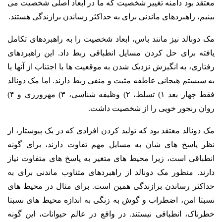
معتقد بود دامنه تغییر شخصیت که ما در ابعاد اصلی شخصیت می
بینیم، راهبردهای ماندنی برای به حداکثر رساندن برازندگی هستند.
مک دونالد نیز مانند باس، ابعاد شخصیت را به راهبردهای تکامل
یافته برای حل کردن مسایل انطباقی ربط داد. این راهبردهای
رفتاری، به انگیزش نزدیک شدن به موقعیت ها یا اجتناب از آنها یا
به سیستم هیجانی عاطفه مثبت و منفی ربط دارند. اما مک دونالد
فقط چهار بعد ۱) تسلط، ۲) وظیفه شناسی، ۳) مهرورزی و ۴)
روان رنجور خویی را از شخصیت داشت.
مک دونالد معتقد بود که تولید کردن افرادی که در یک پیوستار، از
نظر پاسخ های شان به مسایل مهم تفاوت دارند، برای گونه
انطباقی است، زیرا محیط های متغیر به پاسخ های متفاوت نیاز
دارند. منظور مک دونالد از راهبردهای متناوب ماندنی برای به
حداکثر رساندن برازندگی همین است. برای مثال در محیط های
نسبتا امن، اضطراب و گوش به زنگی به اندازه محیط های نسبتا
خطرناک، انطباقی نیستند. در واقع در عالم حیوانات، این گونه