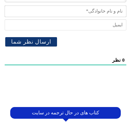
نام
و
نام
ایم
خان
0
نظر
کتاب های در حال ترجمه در سایت