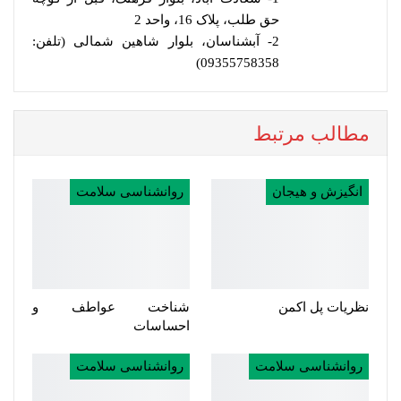
حق طلب، پلاک 16، واحد 2
2- آبشناسان، بلوار شاهین شمالی (تلفن:
09355758358)
مطالب مرتبط
انگیزش و هیجان
روانشناسی سلامت
نظریات پل اکمن
شناخت عواطف و
احساسات
روانشناسی سلامت
روانشناسی سلامت