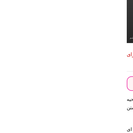
شم
ای
حیه
تن
 ای