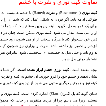
تفاوت کینه توزی و نفرت با خشم
کینه توزی
(Resentument) و
نفرت
(Hatred) با خشم همبسته
طولانی ادامه یابد. اگر فردی به شکلی عمل کند که شما آن را ناع
برای یک عمر به دل بگیرید. البته این بدین معنا نیست که شما دائ
او را می بینید، بیدار می شود. کینه توزی ممکن است چنان در 
ذهن خود نشخوار کند یا هرگاه سخنی از او می شنود، زود خ
انزجار و تحقیر نیز داشته باشد. نفرت و بیزاری نیز همچو
تداوم یابد و حتی بدل به خصیصه ای شخصیتی شود. بنابراین نفرت
نشخوار ذهنی بدل شوند.
نیچه معتقد است،
کینه توزی خشم ابراز نشده است
. اگر شما د
نشان ندهید و خشم خود را فرو خورید، آن خشم به کینه و نفر
کینه توز و همچنین دیگری منتهی می شود. از دید وی کینه توزی 
همان گونه که پل اکمن(Ekman) اشاره کرده ا
نیستند، زیرا می دانیم چرا از فردی متنفریم در حالی که معم