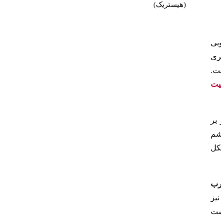
(هیستریک)
بی
ری
ت.
یت
بر
شم
کل
رب
یز
ست