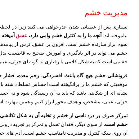
مدیریت خشم
بسیاری پس از عصبانی شدن عذرخواهی می کنند زیرا در لحظه خشم
نیاموخته اند.
آنچه ما را به کنترل خشم وامی دارد،
عشق
آمیخته ب
نحوه ابراز سازنده خشم است. افزون بر عشق، ترس از پیامد
خشم می تواند در اثر یادگیری و آموزش صحیح به قاطعیت بدل 
خشمی است که به شکل کلامی یا رفتاری به گونه ای جزئی، عی
فرونشانی خشم هیچ گاه باعث افسردگی، زخم معده، فشار خو
موقعیتی که خشم ما را برانگیخته است احساس تسلط داشته باش
نشانه ای از شکایتی باشد که باید به آن رسیدگی شود و نه احسا
جزئی، عینی، مشخص، و هدف محور ابراز کنیم و همین مهارت ا
تمرکز صرف بر درد ناشی از خشم و تخلیه آن به شکل تکانش
خشم است.
از سوی دیگر، فقدان تحمل و تمرکز بر تجربه درونی
آن روی سکه کنترل و مدیریت نامناسب خشم است. آدم های خشمگی