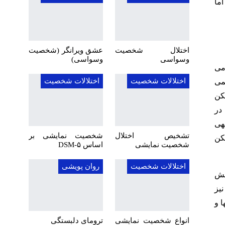
اما
اختلال شخصیت
عشق ویرانگر (شخصیت
وسواسی
وسواسی)
R) می
اختلالات شخصیت
اختلالات شخصیت
می
کن
در
هی
تشخیص اختلال
شخصیت نمایشی بر
کن
شخصیت نمایشی
اساس DSM-۵
اختلالات شخصیت
روان پویشی
یج کاهش
نیز
 و
انواع شخصیت نمایشی
ترومای دلبستگی