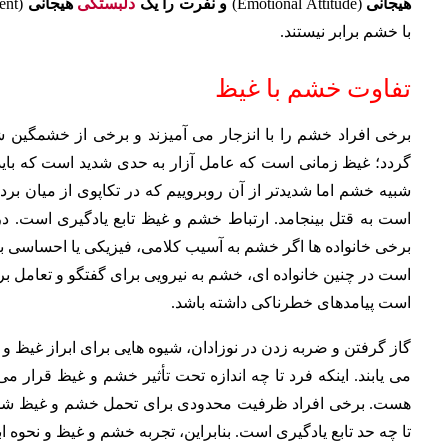
هیجانی
(Emotional Attitude)
و نفرت را یک
دلبستگی
هیجانی
(Emotional Attachment)
با خشم برابر نیستند.
تفاوت خشم با غیظ
برخی افراد خشم را با انزجار می آمیزند و برخی از خشمگی
گردد؛ غیظ زمانی است که عامل آزار به حدی شدید است که باید از
شبیه خشم اما شدیدتر از آن روبروییم که در تکاپوی از میان ب
است به قتل بینجامد. ارتباط خشم و غیظ تابع یادگیری است. د
برخی خانواده ها اگر خشم به آسیب کلامی، فیزیکی یا احساسی ب
است در چنین خانواده ای، خشم به نیرویی برای گفتگو و تعامل 
است پیامدهای خطرناکی داشته باشد.
می یابند. اینکه فرد تا چه اندازه تحت تأثیر خشم و غیظ قرار می 
هست. برخی افراد ظرفیت محدودی برای تحمل خشم و غیظ شدید دارند
تا چه حد تابع یادگیری است. بنابراین، تجربه خشم و غیظ و نحوه ا