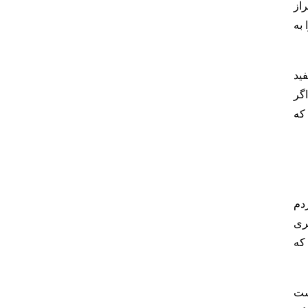
راز
به
ید
گر
که
دم
ری
که
ست