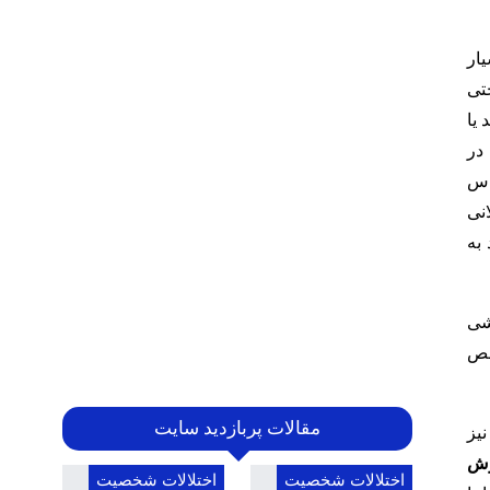
یار
حتی
 یا
در
اس
نی
به
شی
خص
مقالات پربازدید سایت
نیز
رش
اختلالات شخصیت
اختلالات شخصیت