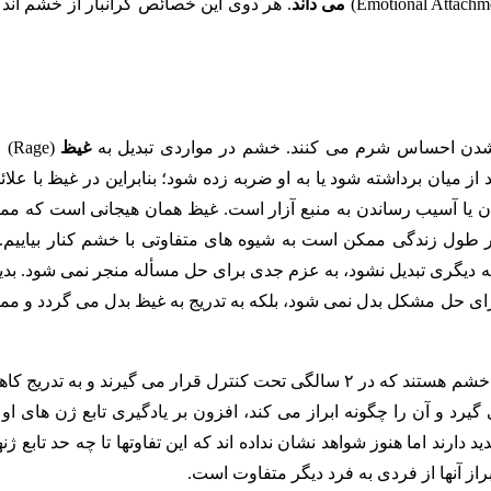
می داند
. هر دوی این خصائص گرانبار از خشم اند 
ن شدن احساس شرم می کنند. خشم در مواردی تبدیل به
غیظ
(age
 میان برداشته شود یا به او ضربه زده شود؛ بنابراین در غیظ با علائ
ردن یا آسیب رساندن به منبع آزار است. غیظ همان هیجانی است که مم
ر طول زندگی ممکن است به شیوه های متفاوتی با خشم کنار بیاییم. 
ه دیگری تبدیل نشود، به عزم جدی برای حل مسأله منجر نمی شود. بدی
برای حل مشکل بدل نمی شود، بلکه به تدریج به غیظ بدل می گردد و مم
گاز گرفتن و ضربه زدن در نوزادان، شیوه هایی برای ابراز غیظ و خشم هستند که در ۲ سالگی تحت کنترل قرار می گیرند و به تدر
گیرد و آن را چگونه ابراز می کند، افزون بر یادگیری تابع ژن های او 
 اما هنوز شواهد نشان نداده اند که این تفاوتها تا چه حد تابع ژنها
براز آنها از فردی به فرد دیگر متفاوت است.