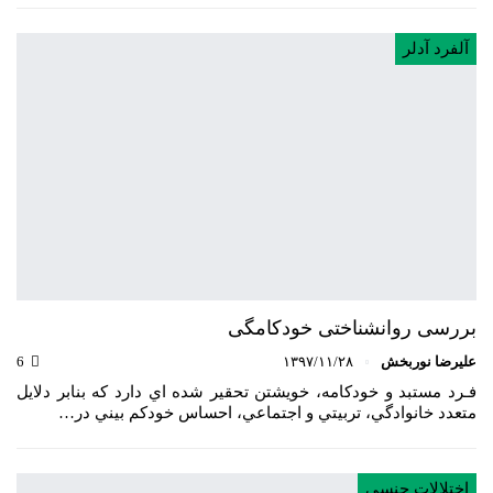
آلفرد آدلر
بررسی روانشناختی خودکامگی
علیرضا نوربخش
۱۳۹۷/۱۱/۲۸
6
فـرد مستبد و خودكامه، خويشتن تحقير شده اي دارد كه بنابر دلايل
متعدد خانوادگي، تربيتي و اجتماعي، احساس خودكم بيني در…
اختلالات جنسی