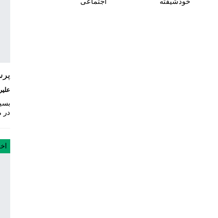
خودشیفته
اجتماعی
پرس
علیر
در م
اخ