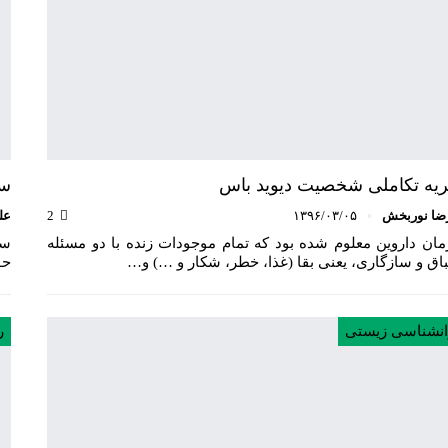
یه تکاملی شخصیت دیوید باس
سک
ضا نوربخش
۱۳۹۶/۰۳/۰۵
2
عل
مان داروین معلوم شده بود که تمام موجودات زنده با دو مسئله
سک
اق و سازگاری، یعنی بقا (غذا، خطر، شکار و …) و…
حو
انشناسی زیستی
ر