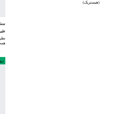
(هیستریک)
مشک
علیر
نظر
همچ
رو