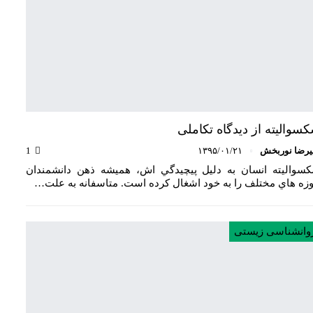
سوالیته از دیدگاه تکاملی
یرضا نوربخش
۱۳۹۵/۰۱/۲۱
1
سواليته انسان به دليل پيچيدگي اش، هميشه ذهن دانشمندان
زه هاي مختلف را به خود اشغال کرده است. متاسفانه به علت…
وانشناسی زیستی