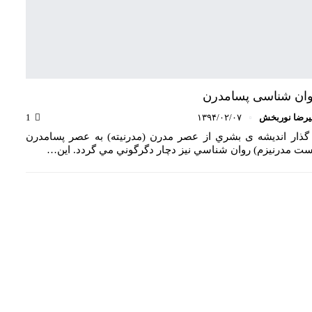
ان شناسی پسامدرن
یرضا نوربخش
۱۳۹۴/۰۲/۰۷
1
 گذار انديشه ی بشري از عصر مدرن (مدرنيته) به عصر پسامدرن
ُست مدرنيزم) روان شناسي نيز دچار دگرگوني مي گردد. اين…