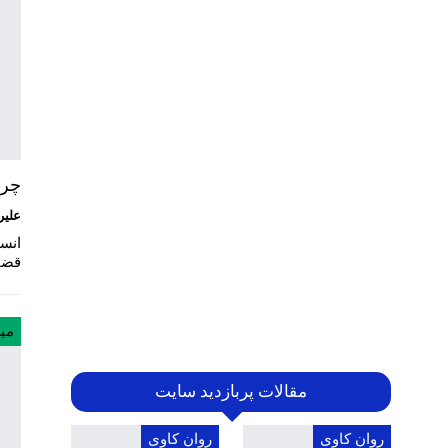
چرا
علیر
انس
قضا
می
مقالات پربازدید سایت
روان کاوی
روان کاوی