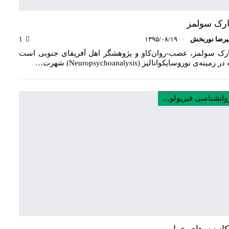
رک سولمز
یرضا نوربخش
۱۳۹۵/۰۸/۱۹
1
رک سولمز، عصب‌-روان‌کاو و پژوهشگر اهل آفریقای جنوبی است
ر زمینه‌ی نوروسایکوانالیز (Neuropsychoanalysis) شهرت…
روانشناسی فیزیولوژی
انیزم های خواب