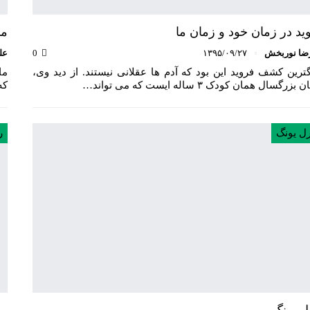
ید در زمان خود و زمان ما
ما
ضا نوربخش
۱۳۹۵/۰۹/۲۷
0
عل
ترین کشف فروید این بود که آدم ها عقلانی نیستند. از دید وی،
ما
بزرگسال همان کودک ۳ ساله ایست که می تواند…
که د
رل یونگ
ل یونگ
مک