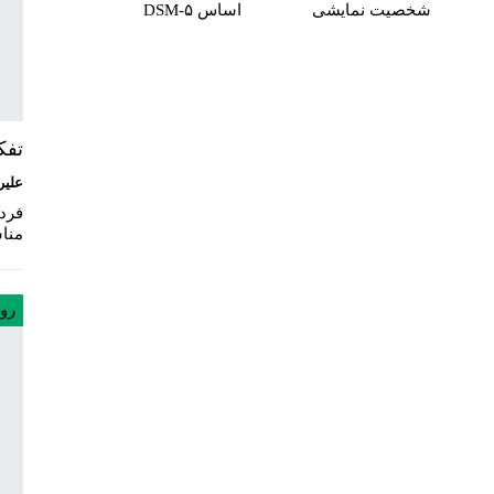
شخصیت نمایشی
اساس DSM-۵
تفک
علیر
فرد
مناس
رو