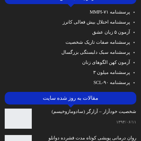
پرسشنامه MMPI-۷۱
پرسشنامه اختلال بیش فعالی کانرز
آزمون ۵ زبان عشق
پرسشنامه صفات تاریک شخصیت
پرسشنامه سبک دلبستگی بزرگسال
آزمون کهن الگوهای زنان
پرسشنامه میلون ۳
پرسشنامه SCL-۹۰
مقالات به روز شده سایت
شخصیت خودآزار – آزارگر (سادومازوخیسم)
۱۳۹۴/۰۶/۱۱
روان درمانی پویشی کوتاه مدت فشرده دوانلو