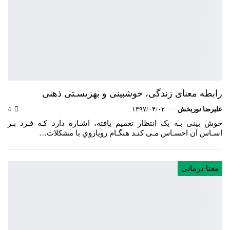
رابطه معنای زندگی، خوشبینی و بهزیسـتی ذهنی
علیرضا نوربخش
۱۳۹۷/۰۴/۰۲
4
خوش بینی بـه یک انتظار تعمیم یافته، اشـاره دارد کـه فـرد بـر
اسـاس آن احسـاس مـی کنـد هنگـام رویاروي با مشکلات…
معنا درمانی