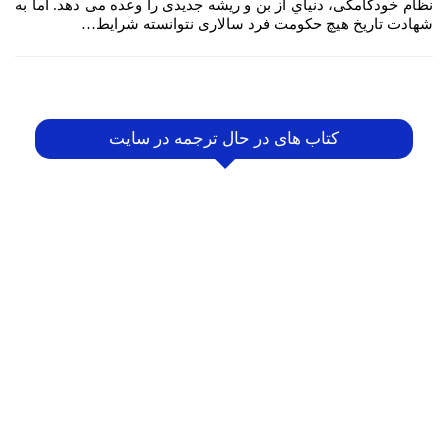
نظام خودكامگی، دنياي از بن و ريشه جديدی را وعده می دهد. اما به
شهادت تاريخ هيچ حكومت فرد سالاری نتوانسته شرايط…
کتاب های در حال ترجمه در سایت