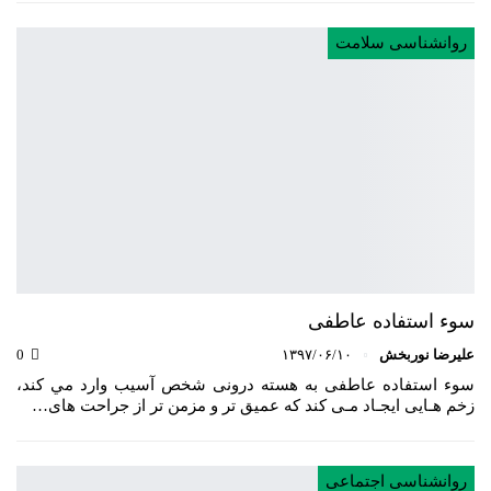
روانشناسی سلامت
سوء استفاده عاطفی
علیرضا نوربخش
۱۳۹۷/۰۶/۱۰
0
سوء استفاده عاطفی به هسته درونی شخص آسيب وارد مي كند،
زخم هـايی ايجـاد مـی كند كه عميق تر و مزمن تر از جراحت های…
روانشناسی اجتماعی