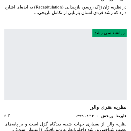
در نظریه ژان ژاک روسو، بازپیدایی (Recapitulation) به ایده‌ای اشاره
دارد که رشد فردی انسان بازتابی از تکامل تاریخی…
روانشناسی رشد
نظریه هنری والن
علیرضا نوربخش
۱۳۹۳/۰۸/۱۴
6
نظریه والن از بسیاری جهات شبیه دیدگاه گزل است و بر پایه‌های
عصب شناختی و رشد داخلی(نظریه نمو یافتگی) استوار است؛…