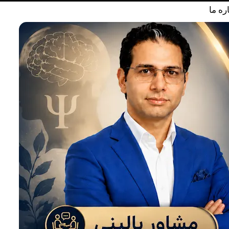
ره ما