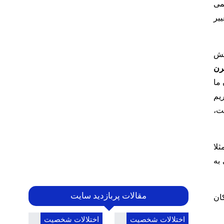
می
یر
تش
رن
ما
یم
ت،
ا‌
 به
مقالات پربازدید سایت
ان
اختلالات شخصیت
اختلالات شخصیت