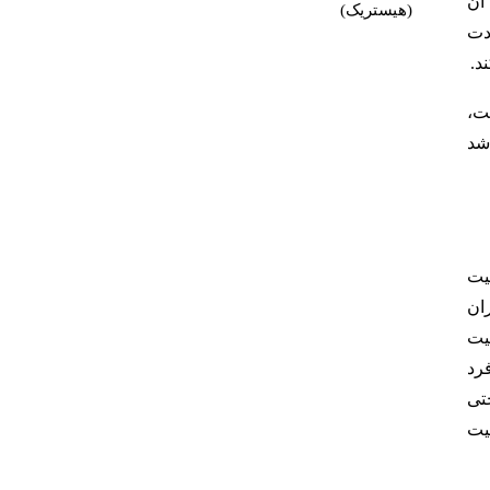
آن
(هیستریک)
دت
د.
ت،
شد
یت
ران
یت
رد
تی
یت