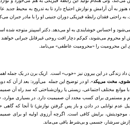
‌کند، ولی هنگام تولید این رابطه فیزیکی به هم می‌خورد و نوازد 
هنوز به آن آرامش و نوازش احتیاج دارد تا به تدریج به محیط جدید عا
ه راحتی فقدان رابطه فیزیکی دوران جنینی او را با مادر جبران می‌کن
ود و احساس خوشایندی به او می‌دهد. دکتر اسپیتز‌ متوجه شده اس
زش او محروم می‌شوند، کم‌کم دچار افت روحی غیرقابل جبرانی خواهند 
د. وی این محرومیت را «محرومیت عاطفی» می‌نامد.
ان داد زندگی در این بیرون نیز «خوب» است. اریک برن در یک جمله اهم
نشوی، مخت می‌پکد
». او در توضیح این جمله می‌آورد: بعد از آن که دو
 با موانع مختلف اجتماعی،‌ زیستی یا روان‌شناختی که سد راه آن صمیم
 و مستمری برای کسب مجدد آن صمیمیت دارد. در بسیاری موارد، ف
یل عدم توانایی در دادن و باز‌ پس گرفتن نوازش)‌ تا آنجا که گاهی ح
ن موجودیتش، برایش کافی است. اگرچه آرزوی اولیه او برای صمیم
وازش سرشار، جسمی و بی‌شرط باقی‌ می‌‌ماند.