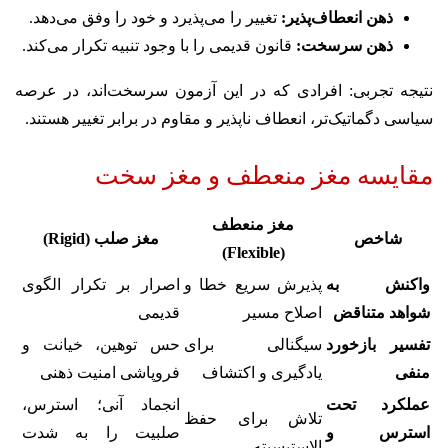
ذهن انعطاف‌پذیر:
تغییر را می‌پذیرد و خود را وفق می‌دهد.
ذهن سرسخت:
قانون قدیمی را با وجود تنبیه تکرار می‌کند.
نتیجه تجربی: افرادی که در این آزمون سرسخت‌اند، در عرصه
سیاسی دگماتیک‌تر، انعطاف ناپذیر و مقاوم‌ در برابر تغییر هستند.
مقایسه مغز منعطف و مغز سخت
مغز منعطف
شاخص
مغز صلب (Rigid)
(Flexible)
واکنش به
پذیرش سریع خطا و
اصرار بر تکرار الگوی
شواهد متناقض
اصلاح مسیر
قدیمی
تفسیر بازخورد
سیگنالی برای
حس توهین، خیانت و
منفی
یادگیری و اکتشاف
فروپاشی امنیت ذهنی
عملکرد تحت
انجماد آنی؛
استرس،
تلاش برای حفظ
استرس و
صلبیت را به شدت
الاستیسیته