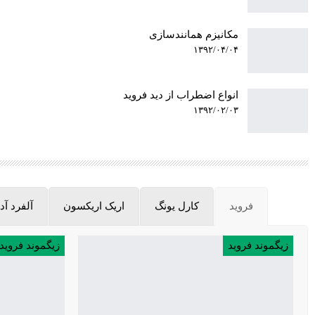
مکانیزم همانندسازی
۱۳۹۲/۰۴/۰۴
انواع اضطراب از دید فروید
۱۳۹۲/۰۲/۰۳
فروید
کارل یونگ
اریک اریکسون
آلفرد آد
زیگموند فروید
زیگموند فروید