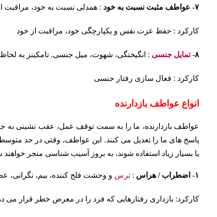
۷- عواطف مثبت نسبت به خود
: همدلی نسبت به خود، مراقبت ا
کارکرد : حفظ عزت نفس و یکپارچگی خود، مراقبت از خود
۸-
تمایل جنسی
: انگیختگی، شهوت، میل جنسی. تامکینز به لحاظ ف
کارکرد : فعال سازی رفتار جنسی
انواع عواطف بازدارنده
عواطف بازدارنده، ما را به سمت توقف عمل، عقب نشینی به جا
پاسخ های ما را تعدیل می کنند. این عواطف، وقتی در حد متوسط ب
یا بسیار زیاد استفاده شوند، به بروز آسیب شناسی منجر خواهند ش
۱- اضطراب / هراس
:
ترس
و وحشت فلج کننده، بیم، نگرانی، 
کارکرد: بازداری رفتارهایی که فرد را در معرض خطر قرار می ده