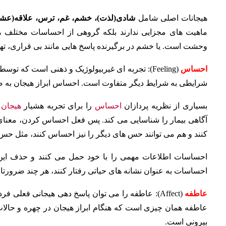
هیجانات اصلی شامل
شادی(لذت)، خشم، غم، ترس، علاقه(عشق)
ماهیت های مجزایی ندارند بلکه گروهی از احساسات مختلف هس
وحشت است. یا خشم در برگیرنده پاسخ هایی مانند بی قراری، ت
احساس
(Feeling): تجربه ای غیربیولوژیک و ذهنی است ک
شرایطی به شرایط دیگر متفاوت است. احساس ابراز هیجان به 
بسیاری از نظریه پردازان
احساس
را برای تجربه هشیار
هیجان
ب
آگاهی بیمار را شناسایی می کند. پس فعل احساس کردن، معنای 
کنند و هم می توانند حس های دیگر را نیز احساس کنند، مثل حس 
احساسات اطلاعات مهمی را با خود حمل می کنند و حذف این 
احساسات به عنوان نشانه های حیاتی رفتار کنند، هر چند ضرورتا نبا
عاطفه
(Affect): عاطفه را می توان پاسخ دهی هیجانی فعل
عاطفه همان چیزی است که هنگام ابراز هیجان در چهره و حال
بیرونی است.