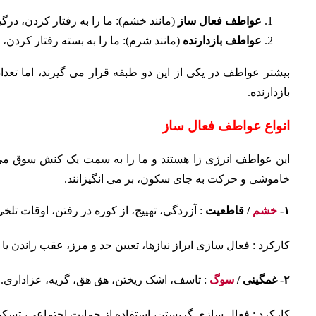
عواطف فعال ساز
(مانند خشم): ما را به رفتار کردن، درگ
عواطف بازدارنده
(مانند شرم): ما را به بسته رفتار کردن، ک
بیشتر عواطف در یکی از این دو طبقه قرار می گیرند، اما تعداد
بازدارنده.
انواع عواطف فعال ساز
این عواطف انرژی زا هستند و ما را به سمت یک کنش سوق می ده
خاموشی و حرکت به جای سکون، بر می انگیزانند.
۱-
خشم
/ قاطعیت
: آزردگی، تهییج، از کوره در رفتن، اوقات ت
کارکرد : فعال سازی ابراز نیازها، تعیین حد و مرز، عقب راندن 
۲- غمگینی /
سوگ
: تاسف، اشک ریختن، هق هق، گریه، عزاداری. تا
کارکرد : فعال سازی گریستن، استفاده از حمایت اجتماعی، تسکی