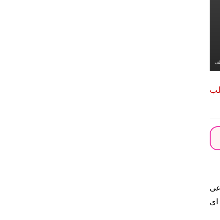
طف
لب
وعی
ای