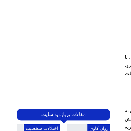
یا
و،
لث
به
مقالات پربازدید سایت
نش
به
روان کاوی
اختلالات شخصیت