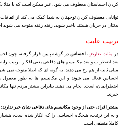
کردن احساستان معطوف می شود، غیر ممکن است که با مثلا نگرا
توانایی معطوف کردن توجهتان به شما کمک می کند از اتفاقات در
بدنتان در جریان هستند باخبر شوید، رفته رفته متوجه می شوید اح
ترتیب علیت
در
مثلث تعارض
،
احساس
در گوشه پایین قرار گرفته، چون اح
بعد اضطراب و بعد مکانیسم های دفاعی یعنی افکار. ترتیب رابطه
میلی ثانیه از هم رخ می دهند، به گونه ای که اصلا متوجه نمی شو
احساس فعال می شوند و این مکانیسم ها به طور معمول وظی
اضطرابمان، است. انجام می دهند. بنابراین بیشتر مردم تنها مکان
خبرند.
بیشتر افراد، حتی از وجود مکانیسم های دفاعی شان خبر ندارند
؛ 
و به این ترتیب، هیچگاه احساسی را که انکار شده است، هشیارا
کاملا منطقی است.