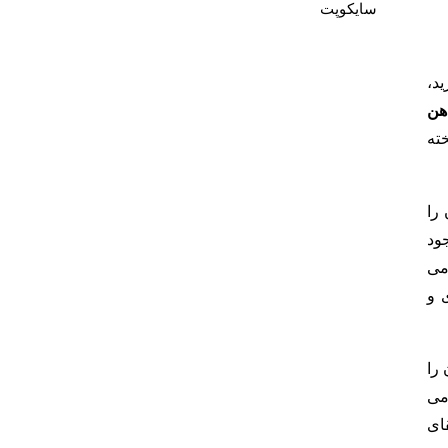
سایکوپت
د،
هن
ته
 را
ود
می
 و
را
می
قای