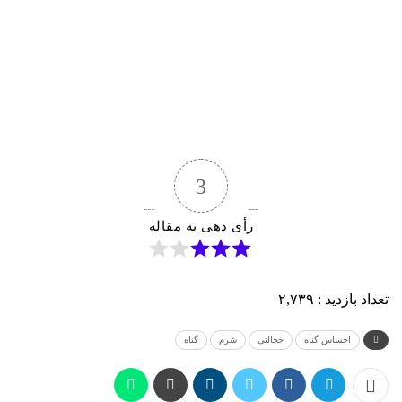
3
رأی دهی به مقاله
تعداد بازدید :
۲,۷۳۹
احساس گناه
خجالتی
شرم
گناه