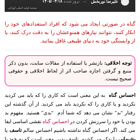
بروز شده
۱۴۰۵/۰۳/۱۸
علیرضا نوربخش
صحنه اوليه اصلی کودکی
گناه در صورتی ایجاد می شود که افراد استعدادهای خود را
انکار کنند، نتوانند نیازهای همنوعشان را به دقت درک کنند، یا
از وابستگی خود به دنیای طبیعی غافل بمانند.
توجه اخلاقی:
بازنشر یا استفاده از مقالات سایت، بدون ذکر
منبع و گرفتن اجازه صاحب اثر از لحاظ اخلاقی و حقوقی
صحیح نیست.
احساس گناه
به این معنی است که کاری را که باید می کردید
نکردید و یا کاری را که نکردید باید می کردید. از آن گذشته این
رفتار “بد” نشان می دهد که شما آدم “بدی” هستید. مفهوم بد
بودن یا خود را سرزنش کردن در
احساس گناه
نقشی اساسی ایفا
می کند. اگر احساس گناه نداشته باشیم احساس سالم
تاسف
یا
پشیمانی
را یدک می کشیم. تاسف بدین معنی است که به خود یا