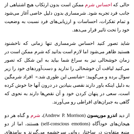
حالی که
احساس شرم
ممکن است بدون ارتکاب هیچ اشتباهی از
جانب فرد تجربه شود. شرمساری بدون دلیل خاصی آغاز می‌شود
و تمام تفکرات، احساسات و ارزیابی‌های فرد نسبت به وضعیت
خود را تحت تاثیر قرار می‌دهد.
شاید تصور کنید احساس شرمساری تنها زمانی که ناخشنود
هستید ظاهر می‌شود اما لازم است بدانید که شرم ممکن است در
زمان خوشحالی نیز به سراغ‌ شما بیاید به این شکل که تصور
می‌کنید لیاقت آن خوشحالی را ندارید و دست‌آوردهای خود را زیر
سوال برده و می‌گویید: «شانسی این طوری شد.» افراد شرمگین
به دلیل اینکه باور دارند نقصی بنیادین در درون آنها جا خوش کرده
است، سعی در پنهان کردن خود و آن نقص‌ها دارند به نحوی که
گاهی به جبران‌های افراطی رو می‌آورند.
از دید
اندرو موریسون
(Andrew P. Morrison)،
شرم
و گناه هر دو
هیجان‌های خودآگاه (self-conscious emotions) هستند، اما از دو
منبع متفاوت در ساختار روانی سرچشمه می‌گیرند و پیامدهای