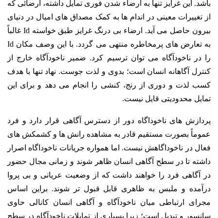
باشد. این غرایز تنها به ارضاء شدن فوری تمایل داشته، ارضائی که
از تغییرات معینی در اندام ها به کمک مصداق های امیال در دنیای
بیرون حاصل می آید. ارضاء بی درنگ غرایز طبق خواسته Id غالباً
به تعارض های پرمخاطره منتهی می گردد. با این وصف مکان Id
را در ناخودآگاه می توان ترسیم کرد. ضمیر ناخودآگاه خارج از
کنترل آگاهانه انسان است؛ بدوی و لذت جوست. نهاد تنها با هدف
کسب لذت و دوری از رنج، کنشی را انجام می دهد و برای این
تمایل محدودیتی قایل نیست.
پردازش های ناخوداگاه دور از دسترس آگاهی قرار دارد و فرد
عموماً بصورت مستقیم قادر به مشاهده رانش ها و کشمکش های
فعال در ناخوداگاهش نیست. اما همواره جریانات ناخوداگاه اصرار
داشته تا در سطح آگاهی انسان ظاهر شوند و زمانی مجال حضور
در آگاهی فرد را خواهند داشت که از وضعیت عریانی و بی پروا
درآمده و ملبس به ظاهری قابل قبول تر شوند. براین اساس
مجرای ارتباطی میان ناخودآگاه و آگاهی انسان کانالی حاوی
سانسور و تبدیل است؛ زیرا بسیاری از تمایلات ناخودآگاه در سطح