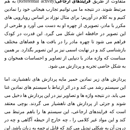
متفاوت از طریق
فرایندهای ارجاعی
(Referential activity) به هم
مرتبط شوند. در نتیجه ما می توانیم تجارب هیجانی خود را نمادین
کنیم و به کلام در آوریم؛ برای مثال نوزاد بر اساس رویارویی های
مکرر با مادر، تصویری از چهره او به دست می آورد و طرحی از
این تصویر در حافظه اش شکل می گیرد. این قدرت در کودک
فراهم می شود تا چهره مادر را در بافت ها و فضاهای مختلف
بازشناسی کند و در نهایت اسمی نیز بر این تصویر بگذارد. بر همین
مبناست که واژه مادر با دنیایی از تصاویر و احساسات همخوان و
به شکل خاصی تجربه و پردازش می شود.
پردازش های زیر نمادین خمیر مایه پردازش های ناهشیارند، اما
این سیستم رشد می کند و در اثر ارتباط با سیستم های نمادین غنا
می یابد. در نتیجه واژه ها و تصاویر نیز در این پردازش ها دخیل می
شوند و جزئی از پردازش های ناهشیار می گردند. بوچی معتقد
است که فرایندهای ارجاعی، این سیستم ها را باهم مرتبط می
کند و این مواد غیر کلامی را ، چه خارج از حیطه آگاهی و چه در
درون آن به شکلی تبدیل می کند که قابل ترجمه به زبان باشد. این