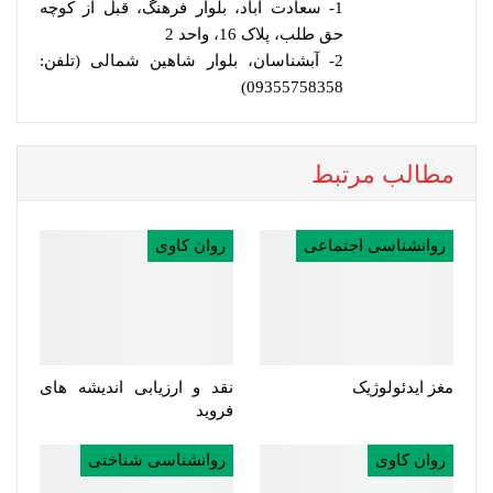
1- سعادت آباد، بلوار فرهنگ، قبل از کوچه
حق طلب، پلاک 16، واحد 2
2- آبشناسان، بلوار شاهین شمالی (تلفن:
09355758358)
مطالب مرتبط
روانشناسی اجتماعی
روان کاوی
مغز ایدئولوژیک
نقد و ارزیابی اندیشه های
فروید
روان کاوی
روانشناسی شناختی