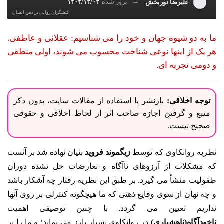
بروز شده
۱۴۰۴/۱۲/۰۲
علیرضا نوربخش
کنشگران روانی در ذهن انسان
ما به دو شیوه جهان و خود را می شناسیم: عقلانی و عاطفی.
هر یک از اینها نوعی شناخت محسوب می شوند، اولی منطقی
و دومی تجربه ای.
توجه اخلاقی:
بازنشر یا استفاده از مقالات سایت، بدون ذکر
منبع و گرفتن اجازه صاحب اثر از لحاظ اخلاقی و حقوقی
صحیح نیست.
نظریه روانکاوی که توسط
زیگموند فروید
بنیان نهاده شد بر آنست
که مشکلات از آرزوهای ناآگاه و تعارضات حل نشده دوران
طفولیت منشأ می گیرد. بر طبق این نظریه رفتار چه آشکار باشد
و چه نهان از سوی وقایع ذهنی که ما هیچگونه کنترلی بر روی آنها
نداریم تعیین می گردد. با چنین توصیفی اهمیت
ناخودآگاه(ناهشیاری)
در روانکاوی بسیار بارز می نماید؛ و ما را بر