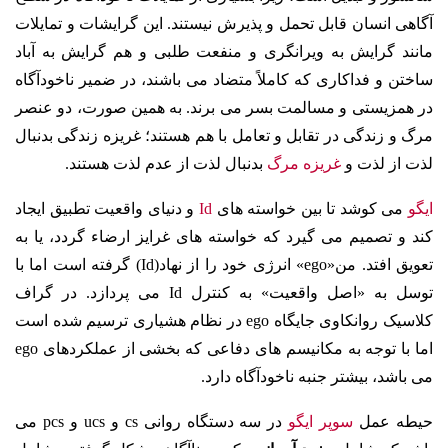
آگاهی انسان قابل تحمل و پذیرش نیستند. این گرایشات و تمایلات
مانند گرایش به ویرانگری و منفعت طلبی و هم گرایش به آباد
ساختن و فداکاری که کاملاً متضاد می باشند، در ضمیر ناخودآگاه
در همزیستی و مسالمت بسر می برند. به همین صورت، دو عنصر
مرگ و زندگی در تقابل و تعامل با هم هستند؛ غریزه زندگی بدنبال
لذت از لذت و
غریزه مرگ
بدنبال لذت از عدم لذت هستند.
ایگو
می کوشد تا بین خواسته های
Id
و دنیای واقعیت تطبیق ایجاد
کند و تصمیم می گیرد که خواسته های غرایز ارضاء گردد، یا به
تعویق افتد. من«ego» انرژی خود را از نهاد(Id) گرفته است اما با
توسل به «اصل واقعیت» به کنترل Id می پردازد. در گراف
کلاسیک روانکاوی جایگاه ego در نظام هشیاری ترسیم شده است
اما با توجه به مکانیسم های دفاعی که بخشی از عملکردهای ego
می باشد، بیشتر جنبه ناخودآگاه دارد.
حیطه عمل
سوپر ایگو
در سه دستگاه روانی cs و ucs و pcs می