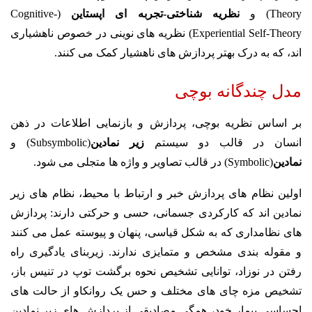
Theory) و
نظریه شناختی-تجربه ای اپستاین
(Cognitive-
Experiential Self-Theory) نظریه های نوینی در خصوص ناهشیاری
اند، که به درک بهتر پردازش های ناهشیار کمک می کنند.
مدل چندگانه بوچی
بر اساس نظریه بوچی، پردازش و بازنمایی اطلاعات در ذهن
انسان در قالب دو سیستم
زیر نمادین
(Subsymbolic) و
نمادین
(Symbolic) در قالب تصاویر و واژه ها متجلی می شود.
اولین نظام های پردازش خبر و ارتباط با محیط، نظام های زیر
نمادین اند که کارکردی جسمانی، حسی و حرکتی دارند: پردازش
های نظامداری که به شکل قیاسی، پنهان و پیوسته عمل می کنند
و مقوله بندی مشخص و متمایزی ندارند. زیربنای یادگیری راه
رفتن در نوزاد، توانایی تشخیص نحوه برگشت توپ در تنیس باز،
تشخیص مزه چای های مختلف و حس یک روانکاو از حالت های
احساسی بیمار خود، همگی مصادیقی از پردازش های زیر نمادین