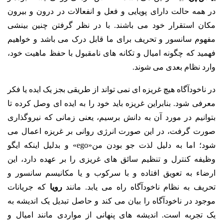
در همه حالت دارای پویایی و فعل و انفعالات در درون و بیرون
مکان استقرار خود می باشند. با در نظر گرفتن چنین بینشی
مفهوم سانسور و تحریف برای ما قابل درک می باشد و خواهیم
فهمید که چگونه امیال و تکانه های نامقبول با حفظ ماهیت خود،
وارد نظام بعدی می شوند.
در ناخودآگاه هیچ غریزه ای نمی تواند از طریقی بجز یک ایده یا فکر
معرفی شود. بنابراین غریزه باید خود را به ایده ای وصل کرده تا
بتوانیم در مورد آن به دانش برسیم، یعنی زمانی که نیروگذاری
صورت گرفت، در این صورت انرژی روانی بر غریزه اعمال می
شود؛ اما به دلیل لذت جو بودن من«ego» و بدلیل اینکه ایگو
وظیفه کنترل و تنظیم سائق های غریزی را بر عهده دارد، این
ارضاء به تعویق افتاده و با سرکوب و یا مکانیسم سانسور و
تحریف به نظام ناخودآگاه راه می یابد. مانند
رویا
که جریانات
موجود در ناخودآگاه را بیان می کند و حاصل تبدیل یک اندیشه به
یک تجربه است. اندیشه های پنهانی از مواردی مانند امیال و