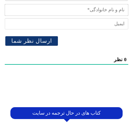
نام
و
نام
ایم
خان
0
نظر
کتاب های در حال ترجمه در سایت