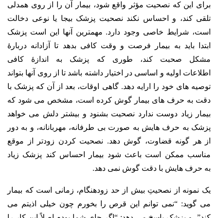
برای این که نصحیت مؤثر واقع شود، بیمار آن را از روی همدلی
تلقی کند، و احساس نکند نصحیت پزشک بیجا یا نوعی دخالت
است، شرایط خاصی وجود دارد. مهمترین آنها این است پزشک
ابتدا باید به بیمار فرصت و وقت کافی بدهد تا آزادانه دربارۀ
مشکل صحبت کند، طوری که پزشک به اندازۀ کافی
اطلاعات اولیه و اساسی در اختیار داشته باشد تا از روی آنها بتواند
توصیه های خود را ارایه دهد. گاهی اوقات، بعد از آن که پزشک با
دقت به حرف های بیمار گوش کرده است، مشخص می شود که
بیمار زیاد دوست ندارد نصحیت بشنود و بیشتر دلش می خواهد
پزشک به حرف هایش به صورت بی طرفانه، مهربانانه، و به دور
از هر گونه قضاوت، گوش دهد. نصحیت کردن زودتر از موقع
مناسب ممکن است باعث شود بیمار احساس کند پزشک زیاد
به حرف هایش با دقت گوش نمی دهد.
یک نمونه از نصحیتِ بیش از حد زودهنگام، زمانی است که بیمار
می گوید: “نمی توانم این قرص را بخورم چون خیلی اذیتم می
کند”، و پزشک پاسخ می دهد: “اگر جای شما بودم اصلاً این کار را