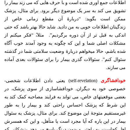
اطلاعات جمع آوری شده است و با حرف هایی که می زند بیمار را
تشویق می کند به سر یک موضوع دیگر برود. برای مثال، پزشک
ممکن است بگوید: “دربارۀ آن مقطع زمانی خاص از
زندگیتان اطلاعات خوبی به من دادید. شاید حالا بهتر باشد که حتی
اندکی به قبل تر از آن دوره برگردیم”. مثلا،ً “فکر میکنم از
مشکلات اصلی شما و این که چگونه به وجود آمدند خوب آگاه
شده باشم، حالا میخواهم دربارۀ وضعیت سلامتی شما در گذشته
سئوال کنم”. سئوالات گذری بیمار را برای سئوالات بعدی آماده
می سازند.
خودافشاگری
(self-revelation) یعنی دادن اطلاعات شخصی-
خصوصی خود به دیگران. خودافشاسازی از سوی پزشک، در
بعضی موقعیتهای خاص، می تواند به فرایند مصاحبه کمک کند به
این شرط که پزشک احساس راحتی کند و بیمار را به طور
غیرمستقیم متوجۀ این موضوع کند. برای مثال، پزشک به سئوال
بیمار در این باره که آیا مجرد است یا متأهل، و این که همسرش
اهل کجاست، به راحتی و بدون درنگ پاسخ می دهد. پزشکانی که