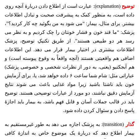
توضیح
(explanation): عبارت است از اطلاع دادن دربارۀ آنچه روی
داده است، به منظور کمک به پیشرفت صحبت و تبادل اطلاعات
بیشتر. برای مثال، بیمار: “می شود به من بگوئید چه کار کردید؟”،
پزشک: “ما قند خون و فشار خونتان را چک کردیم و به نظر می
رسد هر دو طبیعی هستند”. از طریق تکنیکِ توضیح، پزشک
اطلاعات بیشتری در اختیار بیمار قرار می دهد. این اطلاعات
اضافی هم واقعیتی هستند (آنچه واقعاً به وقوع پیوسته است) و
هم آبجکتیو (یعنی، به دور از نظرات شخصی و خصوصی پزشک)
عباراتی مثل: شام شما ساعت ۶ داده خواهد شد، یا، برای آزمایش
خون باید ناشتا باشید زیرا مواد غذایی باعث می شوند نتایج
آزمایش دقیق نباشند، دو مورد از عبارات توضیحی هستند. توضیح
باید در قالب جملات آسان و قابل فهم باشد، به بیمار باید اجازۀ
پاسخ دادن و سئوال کردن داده شود.
گذار
(transition): به پزشک اجازه می دهد به طور غیرمستقیم به
بیمار اطلاع دهد که دربارۀ یک موضوع خاص به اندازۀ کافی