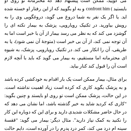
می گویید، ممکن است پیشنهاد دهد که محترمانه تو روی او
بایستید ) confront him و به او بگویید که از این رفتار او خسته شده
اید. یا اگر یک نفر به شما دروغ می گوید، دروغگویی وی را به
رویش بیاورید. در تکنیک رویارویی، پزشک به بیمار نکته ای را
گوشزد می کند که به نظر می رسد بیمار از آن با خبر است اما به
آن توجه نمی کند، از آن بی خبر است (متوجۀ آن نمی شود)، یا به
طریقی، آن را انکار می کند. در تکنیک رویارویی، پزشک، به شیوه
ای محترمانه اما مستقیم، به بیمار می گوید که باید با آنچه لازم
است آن را قبول کند کنار بیاید.
برای مثال، بیمار ممکن است یک بار اقدام به خودکشی کرده باشد
و به پزشک بگوید کاری که کرده است زیاد اهمیت نداشته است.
در این حالت، پزشک ممکن است تو روی او بایستد و چنین بگوید:
“کاری که کردید شاید به خیر گذشته باشد، اما نشان می دهد که
در حال حاضر مشکلات شدیدی دارید و برای این که دوباره این کار
را نکنید به کمک نیاز دارید”. مثال دیگر: بیمار می گوید: “ققسۀ
سینه ام درد می کند، کمر درد پدرم را در آورده است، دایم حالت