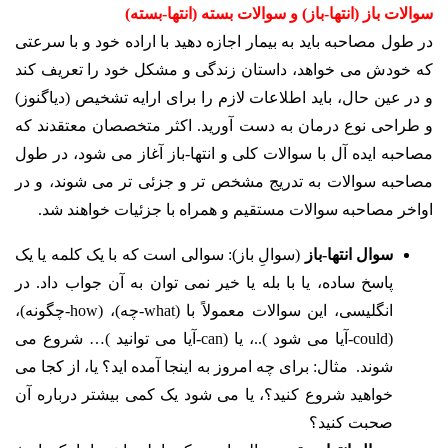
سوالات باز (انتها-باز) و سوالات بسته (انتها-بسته)
در طول مصاحبه باید به بیمار اجازه دهید با ارادە خود و با سرعتی
که خودش می خواهد، داستان زندگی و مشکل خود را تعریف کند
و در عین حال، باید اطلاعات لازم را برای ارایە تشخیص (دیاگنوز)
و طراحی نوع درمان به دست آورید. اکثر متخصصان معتقدند که
مصاحبە ایده آل با سوالات کلی و انتها-باز آغاز می شود، در طول
مصاحبه سوالات به تدریج مشخص تر و جزئی تر می شوند، و در
اواخر مصاحبه سوالات مستقیم و همراه با جزئیات خواهند شد.
سوال انتها-باز
(سوالِ باز): سوالی است که با یک کلمه یا یک
پاسخ ساده، یا با بله یا خیر نمی توان به آن جواب داد. در
انگلیسی، این سوالات معمولاً با (what-چه)، (how-چگونه)،
(could-آیا می شود )..، یا (can-آیا می توانید )… شروع می
شوند. مثال: برای چه امروز به اینجا آمده اید؟ یا، از کجا می
خواهید شروع کنید؟، یا می شود یک کمی بیشتر دربارە آن
صحبت کنید؟