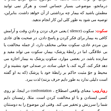
درمانجو، موضوعی بسیار حساس است و هرگز نمی توانید
مطمئن باشید که بیمار چه برداشتی از آن خواهد داشت. بنابراین،
توصیه می شود به طور کلی این کار انجام ندهید.
سکوت
: سکوت (silence ) یعنی حرف نزدن و دادنِ وقت و آرامش
کافی به بیمار برای فکر کردن و پاسخ دادن. در صحبت های عادی
بین مردم عادی، سکوت معانی مختلف دارد، از جمله مخالفت یا
بی علاقگی. اما در رابطۀ پزشک- بیمار، سکوت می تواند مفید و
سازنده باشد. در بعضی موارد، سکوتِ پزشک به بیمار اجازه می
دهد فکر کند، گریه کند، یا خیلی ساده، در صندلی خود بنشیند و از
محیط و جوّ مثبت حاکم بر رابطۀ خود با پزشک (که به او گفته
است دلیلی ندارد به طور دایم حرف بزنند) لذت ببرد.
رویارویی
: معنای واقعی اصطلاح ، confrontation در اینجا، تو روی
کسی ایستادن و با او مخالفت کردن است. مثلا، رئیستان دایم
شما را سرزنش و تحقیر می کند. وقتی این موضوع را به دوستتان