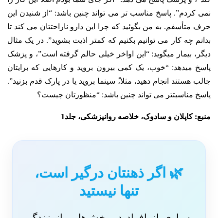
نمی کردم”. پاسخ مناسب تر می تواند چنین باشد: “از شنیدن این
حرف متأسفم. به من بگوئید که چرا این دارو ناراحتتان می کند تا
بدانم چه کار می توانیم بکنیم که کمتر اذیت بشوید”. در یک مثال
دیگر، بیمار میگوید: “این اواخر خیلی حالم گرفته است”، و پزشک
پاسخ میدهد: “خوب، یک کمی بیرون بروید و کارهایی که برایتان
جالب هستند انجام دهید، مثلا،ً سینما بروید یا در پارک قدم بزنید”.
پاسخ مناسبتتر می تواند چنین باشد: “منظورتان چیست؟
منبع: کاپلان و سادوک، خلاصه روانپزشکی، جلد1
🌿 اگر ذهنتان درگیر است،
تنها نیستید
بسیاری از افراد در بخش‌هایی از زندگی