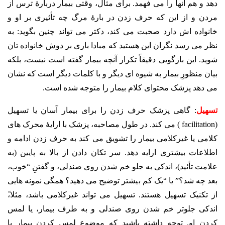
دهد و هم آنها را می فهمد. برای مثال، وقتی بیمار دربارۀ ترس از
مردن و از این که حرف زدن در بارۀ مرگ چه تأثیری بر او و
خانواده اش دارد صحبت می کند، دکتر می تواند چنین بگوید: به
نظر می رسد نگران این هستید که مبادا باری بر دوش خانواده تان
شوید. این بازگویی دقیقاً تکرار آنچه بیمار گفته است نیست، بلکه
بیان منظورِ بیمار به شیوه ای دیگر و با کلمات دیگر است که نشان
می دهد پزشک محتوای کلام بیمار را متوجه شده است.
تسهیل
: گاهی پزشک حرف زدن را برای بیمار آسان یا تسهیل
(facilitation ) می کند. در طول مصاحبه، پزشک با ارایۀ محرک های
کلامی یا غیرکلامی بیمار را تشویق می کند به حرف زدن ادامه و
اطلاعات بیشتری ارایه دهد. سر تکان دادن از بالا به پایین (به
علامت تأئید)، اندکی به جلو خم شدن روی صندلی، و گفتنِ “خوب،
بعد چه شد؟” یا “یک کم بیشتر توضیح می دهید؟ همگی نمونه هایی
از تکنیک تسهیل هستند. تسهیل می تواند غیرکلامی باشد، مثلا،ً
اندکی جلوتر خم شدن روی صندلی و به طرف بیمار، یا لمس
کردن او. توجه داشته باشید که موضوع لمس کردن بیمار یا