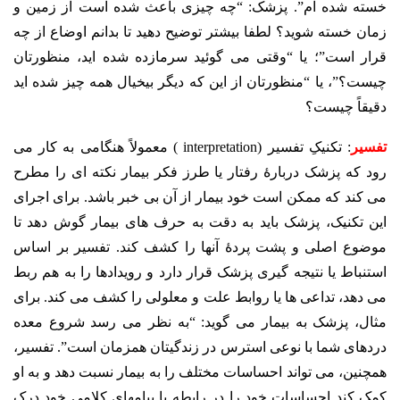
خسته شده ام”. پزشک: “چه چیزی باعث شده است از زمین و
زمان خسته شوید؟ لطفا بیشتر توضیح دهید تا بدانم اوضاع از چه
قرار است”؛ یا “وقتی می گوئید سرمازده شده اید، منظورتان
چیست؟”، یا “منظورتان از این که دیگر بیخیال همه چیز شده اید
دقیقاً چیست؟
تفسیر
: تکنیکِ تفسیر (interpretation ) معمولاً هنگامی به کار می
رود که پزشک دربارۀ رفتار یا طرز فکر بیمار نکته ای را مطرح
می کند که ممکن است خود بیمار از آن بی خبر باشد. برای اجرای
این تکنیک، پزشک باید به دقت به حرف های بیمار گوش دهد تا
موضوع اصلی و پشت پردۀ آنها را کشف کند. تفسیر بر اساس
استنباط یا نتیجه گیری پزشک قرار دارد و رویدادها را به هم ربط
می دهد، تداعی ها یا روابط علت و معلولی را کشف می کند. برای
مثال، پزشک به بیمار می گوید: “به نظر می رسد شروع معده
دردهای شما با نوعی استرس در زندگیتان همزمان است”. تفسیر،
همچنین، می تواند احساسات مختلف را به بیمار نسبت دهد و به او
کمک کند احساسات خود را در رابطه با پیامهای کلامی خود درک