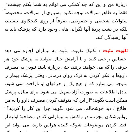
دربارۀ من و این که چه کمکی می توانم به شما بکنم چیست”.
فقط به ظاهر سوالات توجه نکنید. بسیاری از سوالات، مخصوصاً
سئوالات شخصی و خصوصی، صرفاً از روی کنجکاوی نیستند،
بلکه در پشت پردۀ آنها نگرانی هایی وجود دارد که پزشک باید به
آنها رسیدگی کند.
تقویت مثبت
:
تکنیک تقویت مثبت به بیماران اجازه می دهد
احساس راحتی کنند و با آرامش خیال بتوانند به پزشک خود هر
حرفی را که می خواهند بزنند، حتی دربارۀ پایبند نبودن به مصرف
داروها یا فکر کردن به ترک روان درمانی. وقتی پزشک بیمار را
متوجه می سازد که از هیچ یک از حرفهای او ناراحت نمی شود،
تبادل اطلاعات به صورت آزاد تسهیل می شود. برای مثال، پزشک
ممکن است بگوید: “از این که متوقف کردن مصرف دارو را به من
اطلاع دادید خوشحالم. می شود بگویید چرا این کار را کردید؟”
روانپزشکان مجرب، در واکنش به بیمارانی که در مصاحبۀ اولیه از
افشا کردن موضوعات شوکه کننده هراس دارند، می تواند این