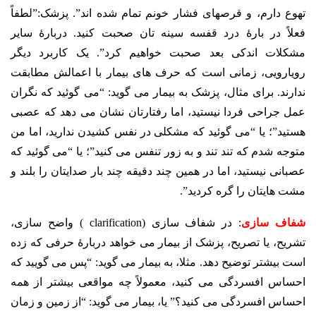
تهوع دارم، و قرصهای فشار خونم تمام شده اند”. پزشک:”لطفاً
فعلاً در بارۀ درد قفسه سینه تان صحبت کنید. دربارۀ سایر
مشکلات اندکی بعد صحبت خواهیم کرد”. یک کاربرد دیگر
رویارویی، زمانی است که حرف های بیمار با اعمالش مطابقت
ندارند. برای مثال، پزشک به بیمار می گوید: “می گوئید که نگران
عمل جراحی فردا نیستید، اما رفتارتان نشان می دهد که عصبی
هستید”؛ یا “می گوئید که مشکلی در نفس کشیدن ندارید، اما من
متوجه شدم که تند تند و به زور تنفس می کنید”؛ یا “می گوئید که
عصبانی نیستید، اما در همین چند دقیقه چند بار صدایتان را بلند و
مشت هایتان را گره کردید”.
شفاف سازی
: در شفاف سازی (clarification ) واضح سازی،
تشریح، یا تصریح، پزشک از بیمار می خواهد دربارۀ حرفی که زده
است بیشتر توضیح دهد. مثلا، به بیمار می گوید: “پس می گویید که
احساس افسردگی می کنید، معمولاً چه مواقعی بیشتر از همه
احساس افسردگی می کنید؟” یا، بیمار می گوید: “از زمین و زمان