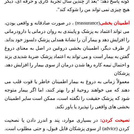
گونه پاسخ دهد: “بعد از چندین سال تجربۀ کاری و حرفه ای، دیگر
هیچ چیزی نمی تواند من را شوکه کند”.
اطمینان بخشی
(reassurance) ، در صورت صادقانه و واقعی بودن،
می تواند اعتماد به پزشک و پایبندی به روان درمانی یا دارودرمانی
را افزایش دهد و بیمار آن را نشانۀ همدلی پزشکِ دلسوز خود بداند.
از طرف دیگر، اطمینان بخشی دروغین در اصل به معنای دروغ
گفتن به بیمار است و می تواند به اعتماد پزشک ضربۀ شدیدی بزند
و احتمال نیمه کاره رها شدن درمان از سوی بیمار را افزایش دهد.
پزشکان
معمولاً زمانی به دروغ به بیمار اطمینان خاطر یا قوت قلب می
دهند که می خواهند روحیۀ او را بهتر کنند، اما اگر بیمار متوجه
شود که پزشک حقیقت را نگفته است، ممکن است سایر اطمینان
بخشی های واقعی را نپذیرد یا باور نکند.
نصیحت کردن:
در بسیاری موارد، پند و اندرز دادن یا نصحیت
کردن (advice) از سوی پزشکان قابل قبول، و حتی مطلوب است.