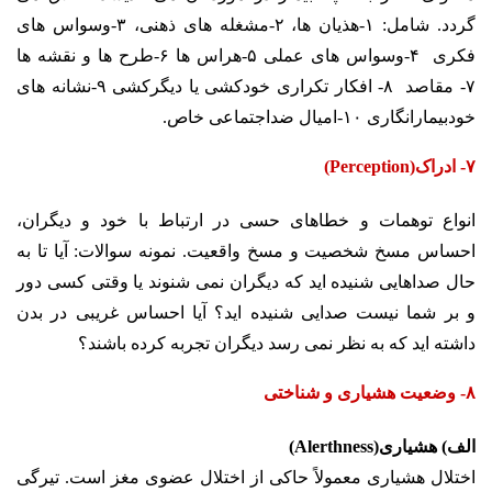
گردد. شامل: ۱-هذیان ها، ۲-مشغله های ذهنی، ۳-وسواس های
فکری ۴-وسواس های عملی ۵-هراس ها ۶-طرح ها و نقشه ها
۷- مقاصد ۸- افکار تکراری
خودکشی یا دیگرکشی ۹-نشانه های
خودبیمارانگاری ۱۰-امیال ضداجتماعی خاص.
۷- ادراک(Perception)
انواع توهمات و خطاهای حسی در ارتباط با خود و دیگران،
احساس مسخ شخصیت و مسخ واقعیت.
نمونه سوالات: آیا تا به
حال صداهایی شنیده اید که دیگران نمی شنوند یا وقتی کسی دور
و بر شما نیست
صدایی شنیده اید؟ آیا احساس غریبی در بدن
داشته اید که به نظر نمی رسد دیگران تجربه کرده باشند؟
۸- وضعیت هشیاری و شناختی
الف) هشیاری(Alerthness)
اختلال هشیاری معمولاً حاکی از اختلال عضوی مغز است. تیرگی