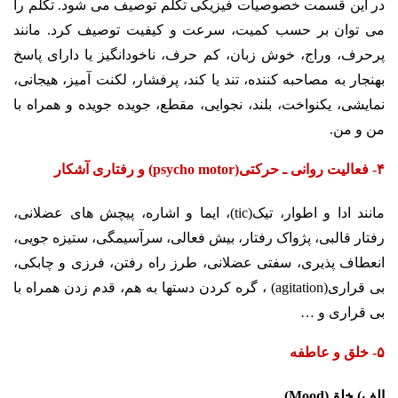
در این قسمت خصوصیات فیزیکی تکلم توصیف می شود. تکلم را
می توان بر حسب کمیت، سرعت و کیفیت توصیف کرد. مانند
پرحرف، وراج، خوش زبان، کم حرف، ناخودانگیز یا دارای پاسخ
بهنجار به مصاحبه کننده، تند یا کند، پرفشار، لکنت آمیز، هیجانی،
نمایشی، یکنواخت، بلند، نجوایی، مقطع، جویده جویده و همراه با
من و من.
۴- فعالیت روانی ـ حرکتی(psycho motor) و رفتاری آشکار
مانند ادا و اطوار، تیک(tic)، ایما و اشاره، پیچش های عضلانی،
رفتار قالبی، پژواک رفتار، بیش فعالی، سرآسیمگی، ستیزه جویی،
انعطاف پذیری، سفتی عضلانی، طرز راه رفتن، فرزی و چابکی،
بی قراری(agitation) ، گره کردن دستها به هم، قدم زدن همراه با
بی قراری و …
۵- خلق و عاطفه
الف)
خلق(Mood)