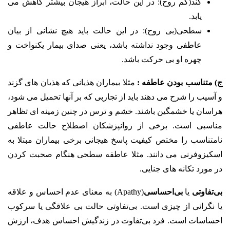
کند(کم روح): در این حالت، ابراز هیجان بیشتر کاهش می
یابد.
سطحی(بی روح): در این حالت باید هیچ نشانی از بیان
عاطفی وجود نداشته باشد، یعنی صدای بیمار یکنواخت و
چهره او بی حرکت باشد.
ج) متناسب بودن عاطفه :
مثلا بیماران هذیانی که هذیان های گزند
و آسیب را شرح می دهند باید از تجاربی که بر آنها تحمیل می شود،
هراسان یا خشمگین باشند. خشم و ترس در چنین زمینه ای تظاهر
مناسبی است. برخی از روانپزشکان اصطلاح حالت عاطفی
نامتناسب را مختص کیفیت پاسخ هیجانی برخی بیماران مبتلا به
اسکیزوفرنی می دانند. مثلا عاطفه سطحی هنگام صحبت کردن
در مورد تکانه های جنایی.
بی‌تفاوتی
یا
بی‌احساسی
(Apathy) به معنای عدم احساس و علاقه
یا نگرانی از چیزی است. بی‌تفاوتی حالت بی علاقگی یا سرکوب
احساسات است. فرد
بی‌تفاوت در زندگیش احساس هدف، ارزش