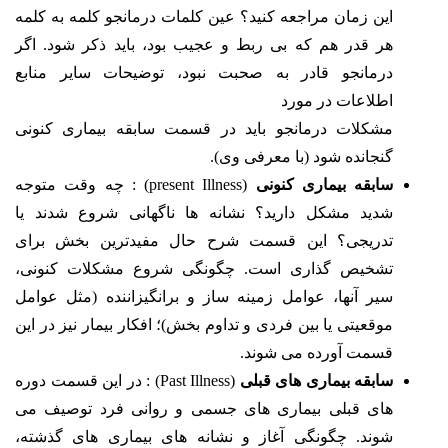
این زمان مراجعه کنید؟ عین کلمات درمانجو کلمه به کلمه
هر قدر هم که بی ربط و عجیب بود، باید ذکر شود. اگر
درمانجو قادر به صحبت نبود، توضیحات سایر منابع
اطلاعات در مورد
مشکلات درمانجو باید در قسمت سابقه بیماری کنونی
گنجانده شود (با معرفی وی).
سابقه بیماری کنونی
(present Illness) : چه وقت متوجه
شدید مشکل دارید؟ نشانه ها ناگهانی شروع شدند یا
تدریجی؟ این قسمت شرح حال مفیدترین بخش برای
تشخیص گذاری است. چگونگی شروع مشکلات کنونی،
سیر آنها، عوامل زمینه ساز و برانگیزاننده (مثل عوامل
موقعیتی یا بین فردی و تداوم بخش)؛ افکار بیمار نیز در این
قسمت آورده می شوند.
سابقه بیماری های قبلی
(Past Illness) : در این قسمت دوره
های قبلی بیماری های جسمی و روانی فرد توصیف می
شوند. چگونگی آغاز و نشانه های بیماری های گذشته،