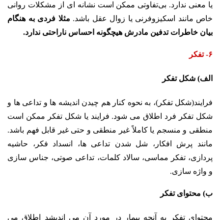
یا معنی ندارد. بی‌تفاوتی ممکن است نشانه ای از مشکلات روانی
خاص مانند اسکیزوفرنی یا زوال عقل باشد.
مثلا فردی به هنگام
بیان خاطرات تدفین مادرش هیچگونه احساس ناراحتی ندارد.
۶- تفکر
الف) شکل تفکر
فرایند(شکل تفکر)، به نحوه کنار هم چیدن اندیشه ها و تداعی ها و
شکل تفکر فرد اطلاق می شود. فرایند یا شکل تفکر
ممکن است
منطقی و منسجم یا کاملاً غیر منطقی و حتی غیر قابل فهم باشد.
مانند پرش افکار، شل شدن
تداعی ها، انسداد فکر، حاشیه
پردازی، تفکر مماسی، سالاد کلمات، تداعی صوتی، جناس سازی
و واژه سازی.
ب) محتوای تفکر
محتوای تفکر به آنچه بیمار در مورد آن می اندیشد اطلاق می