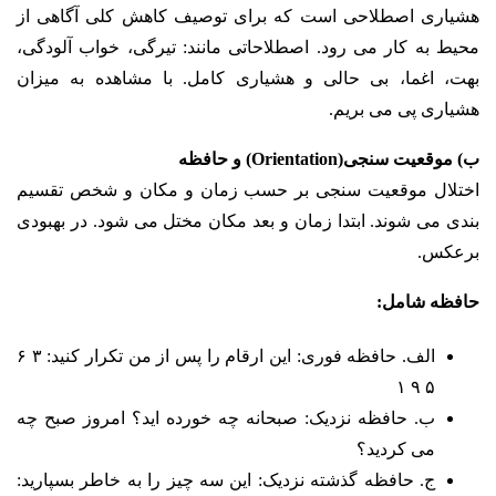
هشیاری اصطلاحی است که برای توصیف
کاهش کلی آگاهی از
محیط به کار می رود. اصطلاحاتی مانند: تیرگی، خواب آلودگی،
بهت، اغما، بی حالی و
هشیاری کامل. با مشاهده به میزان
هشیاری پی می بریم.
ب) موقعیت سنجی(Orientation) و حافظه
اختلال موقعیت سنجی بر حسب زمان و مکان و شخص تقسیم
بندی می شوند. ابتدا زمان و بعد مکان
مختل می شود. در بهبودی
برعکس.
حافظه شامل:
الف. حافظه فوری: این ارقام را پس از من تکرار کنید: ۳ ۶
۵ ۹ ۱
ب. حافظه نزدیک: صبحانه چه خورده اید؟ امروز صبح چه
می کردید؟
ج. حافظه گذشته نزدیک: این سه چیز را به خاطر بسپارید: