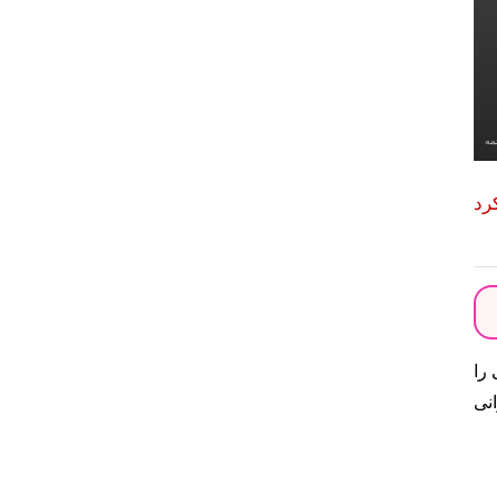
مه
عنوی ۲- رویکرد انسان دوستانه ۳- رویکرد
را
نی