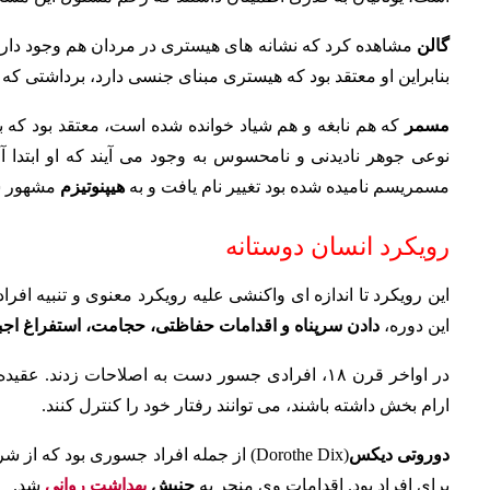
گالن
مشاهده کرد که نشانه های هیستری در مردان هم وجود دارد.
بنابراین او معتقد بود که هیستری مبنای جنسی دارد، برداشتی که
مسمر
که هم نابغه و هم شیاد خوانده شده است، معتقد بود که بس
نوعی جوهر نادیدنی و نامحسوس به وجود می آیند که او ابتدا آ
مسمریسم نامیده شده بود تغییر نام یافت و به
هیپنوتیزم
مشهور ش
رویکرد انسان دوستانه
این رویکرد تا اندازه ای واکنشی علیه رویکرد معنوی و تنبیه افر
این دوره،
دادن سرپناه و اقدامات حفاظتی، حجامت، استفراغ اجب
در اواخر قرن ۱۸، افرادی جسور دست به اصلاحات زدن
ارام بخش داشته باشند، می توانند رفتار خود را کنترل کنند.
دوروتی دیکس
(Dorothe Dix) از جمله افراد جسوری بود 
برای افراد بود. اقدامات وی منجر به
جنبش
بهداشت روانی
شد.