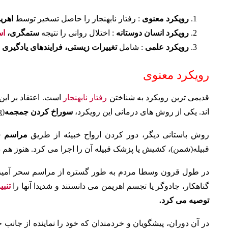
رویکرد معنوی
: رفتار نابهنجار را حاصل تسخیر توسط
اهریم
رویکرد انسان دوستانه
: اختلال روانی را نتیجه
ستمگری،
ا
رویکرد علمی
: شامل
تغییرات زیستی، فرایندهای یادگیری
رویکرد معنوی
قدیمی ترین رویکرد به شناختن
رفتار نابهنجار
است. اعتقاد بر این
اند. یکی از روش های درمانی این رویکرد،
سوراخ کردن جمجمه
(Trephining)، برای آزاد کردن ارواح خبیثه از سر فرد است.
روش باستانی دیگر، دور کردن ارواح خبیثه از طریق
مراسم 
قبیله(شمن)، کشیش یا پزشک قبیله آن را اجرا می کرد. هنوز هم در
در طول قرون وسطا مردم به طور گستره از مراسم سحر آمیز و 
گناهکار، جادوگر یا تجسم اهریمن می دانستند و شدیدا آنها را
تنبی
توصیه می کرد.
در آن دوران، پیشگویان و خردمندان که خود را نماینده از جانب 