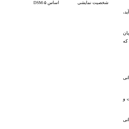
شخصیت نمایشی
اساس DSM-۵
د،
ان
 که
انی
ت و
انی