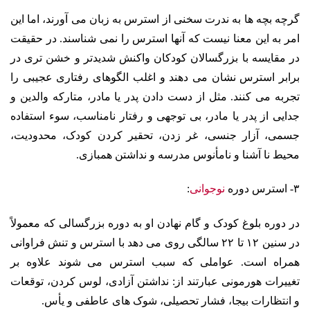
گرچه بچه ها به ندرت سخنی از استرس به زبان می آورند، اما این
امر به این معنا نیست که
آنها استرس را نمی شناسند. در حقیقت
در مقایسه با بزرگسالان کودکان واکنش شدیدتر و خشن تری در
برابر استرس نشان می دهند و اغلب الگوهای رفتاری عجیبی را
تجربه می کنند. مثل از دست دادن پدر یا مادر، متارکه والدین و
جدایی از پدر یا مادر، بی توجهی و رفتار نامناسب، سوء استفاده
جسمی، آزار جنسی، غر زدن، تحقیر کردن کودک، محدودیت،
محیط نا آشنا و نامأنوس مدرسه و نداشتن همبازی.
۳- استرس دوره
نوجوانی
:
در دوره بلوغ کودک و گام نهادن او به دوره بزرگسالی که معمولاً
در سنین ۱۲ تا ۲۲ سالگی روی می دهد با استرس و تنش فراوانی
همراه است. عواملی که سبب استرس می شوند علاوه بر
تغییرات هورمونی عبارتند از: نداشتن آزادی، لوس کردن، توقعات
و انتظارات بیجا، فشار تحصیلی، شوک های عاطفی و یأس.