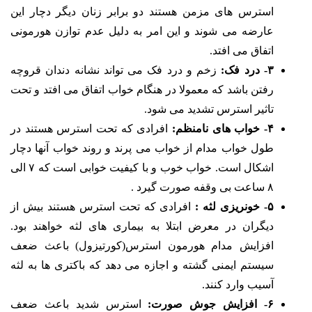
استرس های مزمن هستند دو برابر زنان دیگر دچار این
عارضه می شوند و این امر به دلیل عدم توازن هورمونی
اتفاق می افتد.
۳- درد فک:
زخم و درد فک می تواند نشانه دندان قروچه
رفتن باشد که معمولا در هنگام خواب اتفاق می افتد و تحت
تاثیر استرس تشدید می شود.
۴- خواب های نامنظم:
افرادی که تحت استرس هستند در
طول خواب مدام از خواب می پرند و روند خواب آنها دچار
اشکال است. خواب خوب و با کیفیت خوابی است که ۷ الی
۸ ساعت بی وقفه صورت گیرد .
۵- خونریزی لثه :
افرادی که تحت استرس هستند بیش از
دیگران در معرض ابتلا به بیماری های لثه خواهند بود.
افزایش مدام هورمون استرس(کورتیزول) باعث ضعف
سیستم ایمنی گشته و اجازه می دهد که باکتری ها به لثه
آسیب وارد کنند.
۶- افزایش جوش صورت:
استرس شدید باعث ضعف