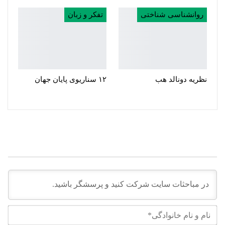
روانشناسی شناختی
تفکر و زبان
نظریه دونالد هب
۱۲ سناریوی پایان جهان
نام
و