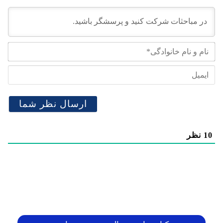
نام
و
نام
ایم
خان
10
نظر