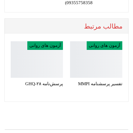
09355758358)
مطالب مرتبط
آزمون های روانی
آزمون های روانی
تفسیر پرسشنامه MMPI
پرسش‌نامه‌ GHQ-۲۸