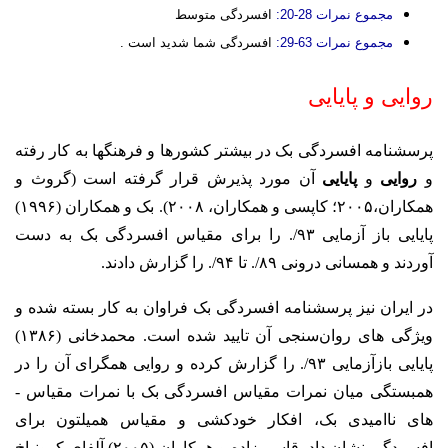
مجموع نمرات
28-20:
افسردگی متوسط
مجموع نمرات
63-29:
افسردگی شما شدید است .
روایی و پایایی
پرسشنامه افسردگی بک در بیشتر کشورها و فرهنگ­ها به‌ کار رفته
و
روایی
و
پایایی
آن مورد پذیرش قرار گرفته است (گروث و
همکاران،۲۰۰۵؛ ­کاپسی و همکاران، ۲۰۰۸). بک و همکاران (۱۹۹۶)
پایایی باز آزمایی ۹۳/. را برای مقیاس افسردگی بک به دست
آوردند و همسانی درونی ۸۹/. تا ۹۴/. را گزارش دادند.
در ایران نیز پرسشنامه افسردگی بک فراوان به کار بسته شده و
ویژگی های روان‌سنجی آن تایید شده است. محمدخانی (۱۳۸۶)
پایایی باز­آزمایی ۹۳/. را گزارش کرده و روایی همگرای آن را در
همبستگی میان نمرات مقیاس افسردگی بک با نمرات مقیاس ­
های ناامیدی بک، افکار خودکشی و مقیاس همیلتون برای
افسردگی نشان داد. قاسم­ زاده و همکاران (۲۰۰۵) آلفای کرونباخ