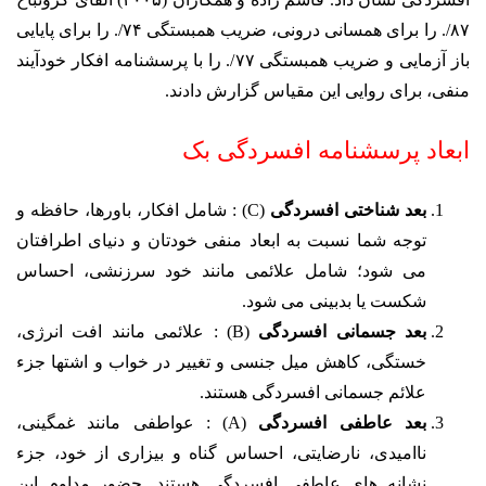
۸۷/. را برای همسانی درونی، ضریب همبستگی ۷۴/. را برای پایایی
باز آزمایی و ضریب همبستگی ۷۷/. را با پرسش­نامه افکار خودآیند
منفی، برای روایی این مقیاس گزارش دادند.
ابعاد پرسشنامه افسردگی بک
بعد شناختی افسردگی
(C) : شامل افکار، باورها، حافظه و
توجه شما نسبت به ابعاد منفی خودتان و دنیای اطرافتان
می شود؛ شامل علائمی مانند خود سرزنشی، احساس
شکست یا بدبینی می شود.
بعد جسمانی افسردگی
(B) : علائمی مانند افت انرژی،
خستگی، کاهش میل جنسی و تغییر در خواب و اشتها جزء
علائم جسمانی افسردگی هستند.
بعد عاطفی افسردگی
(A) : عواطفی مانند غمگینی،
ناامیدی، نارضایتی، احساس گناه و بیزاری از خود، جزء
نشانه های عاطفی افسردگی هستند. حضور مداوم این