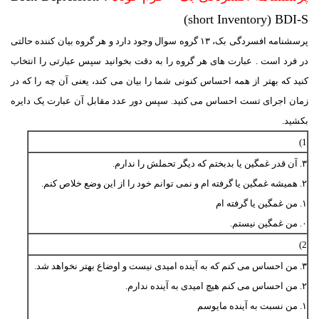
short Inventory) BDI-S)
پرسشنامه افسردگی بک، ۱۳ گروه سوال وجود دارد و هر گروه بیان کننده حالتی
در فرد است . عبارت های هر گروه را به دقت بخوانید سپس عبارتی را انتخاب
کنید که بهتر از همه احساس کنونی شما را بیان می کند، یعنی آن چه را که در
زمان اجرای تست احساس می کنید. سپس دور عدد مقابل آن عبارت یک دایره
بکشید.
1)
۳. آن قدر غمگین یا بدبختم که دیگر تحملش را ندارم.
۲. همیشه غمگین یا گرفته ام و نمی توانم خود را از این وضع خلاص کنم.
۱. من غمگین یا گرفته ام
۰. من غمگین نیستم.
2)
۳. من احساس می کنم که به آینده امیدی نیست و اوضاع بهتر نخواهد شد.
۲. من احساس می کنم هیچ امیدی به آینده ندارم.
۱. من نسبت به آینده مایوسم