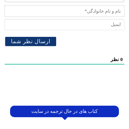
نام
و
نام
ایم
خان
0
نظر
کتاب های در حال ترجمه در سایت