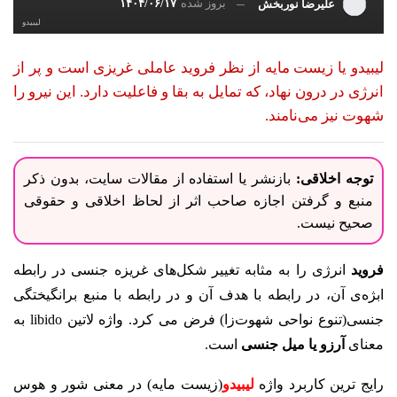
بروز شده
۱۴۰۴/۰۶/۱۷
علیرضا نوربخش
لیبیدو
لیبیدو یا زیست مایه از نظر فروید عاملی غریزی است و پر از
انرژی در درون نهاد، که تمایل به بقا و فاعلیت دارد. این نیرو را
شهوت نیز می‌نامند.
توجه اخلاقی:
بازنشر یا استفاده از مقالات سایت، بدون ذکر
منبع و گرفتن اجازه صاحب اثر از لحاظ اخلاقی و حقوقی
صحیح نیست.
فروید
انرژی را به مثابه تغییر شکل‌های غریزه جنسی در رابطه
ابژه‌ی آن، در رابطه با هدف آن و در رابطه با منبع برانگیختگی
جنسی(تنوع نواحی شهوت‌زا) فرض می کرد. واژه لاتین libido به
معنای
آرزو یا میل جنسی
است.
رایج ترین کاربرد واژه
لیبیدو
(زیست مایه) در معنی شور و هوس