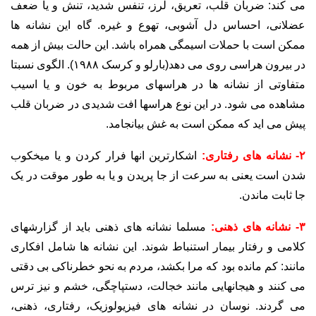
می کند: ضربان قلب، تعریق، لرز، تنفس شدید، تنش و یا ضعف
عضلانی، احساس دل آشوبی، تهوع و غیره. گاه این نشانه ها
ممکن است با حملات اسیمگی همراه باشد. این حالت بیش از همه
در بیرون هراسی روی می دهد(بارلو و کرسک ۱۹۸۸). الگوی نسبتا
متفاوتی از نشانه ها در هراسهای مربوط به خون و یا اسیب
مشاهده می شود. در این نوع هراسها افت شدیدی در ضربان قلب
پیش می اید که ممکن است به غش بیانجامد.
۲- نشانه های رفتاری:
اشکارترین انها فرار کردن و یا میخکوب
شدن است یعنی به سرعت از جا پریدن و یا به طور موقت در یک
جا ثابت ماندن.
۳- نشانه های ذهنی:
مسلما نشانه های ذهنی باید از گزارشهای
کلامی و رفتار بیمار استنباط شوند. این نشانه ها شامل افکاری
مانند: کم مانده بود که مرا بکشد، مردم به نحو خطرناکی بی دقتی
می کنند و هیجانهایی مانند خجالت، دستپاچگی، خشم و نیز ترس
می گردند. نوسان در نشانه های فیزیولوزیک، رفتاری، ذهنی،