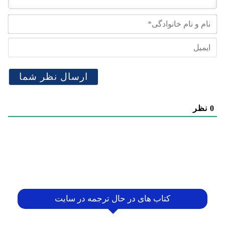
نام
و
نام
ایم
خان
0
نظر
کتاب های در حال ترجمه در سایت