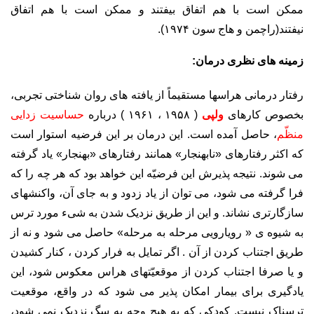
ممکن است با هم اتفاق بیفتند و ممکن است با هم اتفاق
نیفتند(راچمن و هاج سون ۱۹۷۴).
زمینه های نظری درمان:
رفتار درمانی هراسها مستقیماً از یافته های روان شناختی تجربی،
بخصوص کارهای
ولپی
( ۱۹۵۸ ، ۱۹۶۱ ) درباره
حساسیت زدایی
منظّم
، حاصل آمده است. این درمان بر این فرضیه استوار است
که اکثر رفتارهای «نابهنجار» همانند رفتارهای «بهنجار» یاد گرفته
می شوند. نتیجه پذیرش این فرضیّه این خواهد بود که هر چه را که
فرا گرفته می شود، می توان از یاد زدود و به جای آن، واکنشهای
سازگارتری نشاند. و این از طریق نزدیک شدن به شیء مورد ترس
به شیوه ی « رویارویی مرحله به مرحله» حاصل می شود و نه از
طریق اجتناب کردن از آن . اگر تمایل به فرار کردن ، کنار کشیدن
و یا صرفا اجتناب کردن از موقعیّتهای هراس معکوس شود، این
یادگیری برای بیمار امکان پذیر می شود که در واقع، موقعیت
ترسناک نیست. کودکی که به هیچ وجه به سگ نزدیک نمی شود،