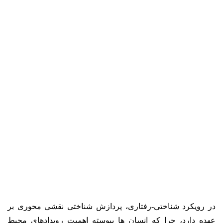
در رویکرد شناختی-رفتاری، پردازش شناختی نقشی محوری بر
عهده دارد، چرا که انسان ­ها پیوسته اهمیت رویدادهای محیط