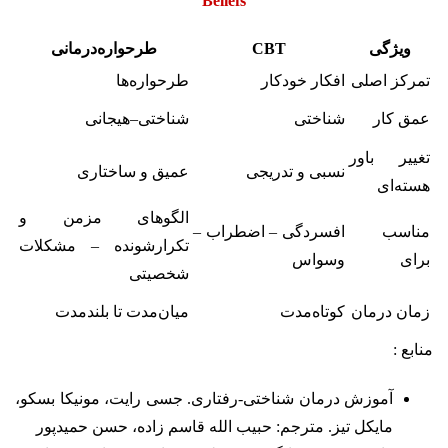
Beliefs
ویژگی
CBT
طرحواره‌درمانی
تمرکز اصلی
افکار خودکار
طرحواره‌ها
عمق کار
شناختی
شناختی–هیجانی
تغییر باور
نسبی و تدریجی
عمیق و ساختاری
هسته‌ای
الگوهای مزمن و
مناسب
افسردگی – اضطراب –
تکرارشونده – مشکلات
برای
وسواس
شخصیتی
زمان درمان
کوتاه‌مدت
میان‌مدت تا بلندمدت
منابع :
آموزش درمان شناختی-رفتاری. جسی رایت، مونیکا بسکو،
مایکل تیز. مترجم: حبیب الله قاسم زاده، حسن حمیدپور