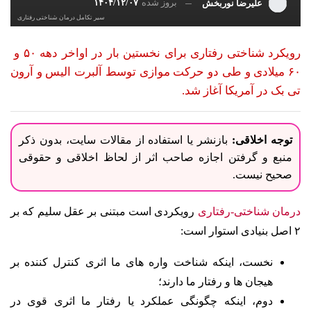
بروز شده
۱۴۰۴/۱۲/۰۷
علیرضا نوربخش
سیر تکامل درمان شناختی رفتاری
رویکرد شناختی رفتاری برای نخستین بار در اواخر دهه ۵۰ و
۶۰ میلادی و طی دو حرکت موازی توسط آلبرت الیس و آرون
تی بک در آمریکا آغاز شد.
توجه اخلاقی:
بازنشر یا استفاده از مقالات سایت، بدون ذکر
منبع و گرفتن اجازه صاحب اثر از لحاظ اخلاقی و حقوقی
صحیح نیست.
درمان
شناختی-رفتاری
رویکردی است مبتنی بر عقل سلیم که بر
۲ اصل بنیادی استوار است:
نخست، این­که شناخت واره های ما اثری کنترل­ کننده بر
هیجان ­ها و رفتار ما دارند؛
دوم، این­که چگونگی عملکرد یا رفتار ما اثری قوی در