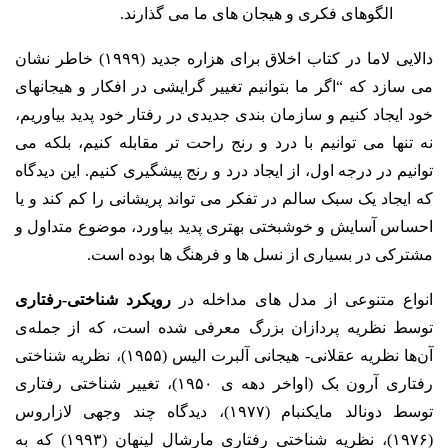
الگوهای فکری و هیجان­ های ما می گذارند.
دالایی لاما در کتاب اخلاق برای هزاره جدید (۱۹۹۹) خاطر نشان
می­ سازد که “اگر ما بتوانیم تغییر گرایشی در افکار و
هیجان­های
خود ایجاد کنیم و سازمان­ بندی جدیدی در رفتار خود پدید بیاوریم،
نه تنها می­ توانیم با درد و رنج راحت­ تر مقابله کنیم، بلکه می
توانیم در درجه اول، از ایجاد درد و رنج پیش­گیری کنیم.
این دیدگاه
که ایجاد یک سبک سالم در تفکر می­ تواند پریشانی را کم کند و یا
احساس آسایش و خوشبختی بهتری پدید بیاورد، موضوع متداول و
مشترکی در بسیاری از نسل­ ها و فرهنگ­ ها بوده است.
انواع متنوعی از مدل های مداخله در
رویکرد شناختی-رفتاری
توسط نظریه پردازان بزرگ معرفی شده است، که از جمله‌ی
آن‌ها نظریه عقلانی- هیجانی آلبرت الیس (۱۹۵۵)، نظریه شناختی
رفتاری آرون بک (اواخر دهه ی ۱۹۵۰)، تغییر شناختی رفتاری
توسط دونالد مایکنبام (۱۹۷۷)، دیدگاه چند وجهی لازاروس
(۱۹۷۶)، نظریه شناختی رفتاری مارشال لینهان (۱۹۹۳) که به