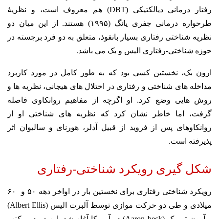
رفتار درمانی دیالکتیکی (DBT) هم معروف است، و نظریۀ
طرحواره درمانی جفری یانگ (۱۹۹۵) هستند. از این میان دو
نظریه شناختی رفتاری بسیار بانفوذ، متعلق به دو فرد برجسته در
حوزه شناختی-رفتاری الیس و بک می باشد.
ارون بک، نخستین کسی بود که به طور کامل در مورد کاربرد
مداخله ­های شناختی و رفتاری در اختلال ­های هیجانی، نظریه ­ها و
روش ­هایی وضع کرد. او اگرچه از مفاهیم روانکاوی فاصله
گرفت، اما خاطر نشان کرد که نظریه­ های شناختی او از
روانکاوهای پس از فروید از قبیل آدلر، هورنای و سالیوان اثر
پذیرفته است.
شکل گیری رویکرد شناختی-رفتاری
رویکرد شناختی رفتاری برای نخستین بار در اواخر دهه ۵۰ و ۶۰
میلادی و طی دو حرکت موازی توسط آلبرت الیس (Albert Ellis)
و آرون تی بک (Aaron beck) در آمریکا آغاز شد. این دو در مکتب