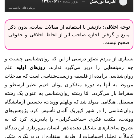
بروز شده
۱۳۹۶/۰۵/۱۰
علیرضا نوربخش
رویکرد های روانشناسی
توجه اخلاقی:
بازنشر یا استفاده از مقالات سایت، بدون ذکر
منبع و گرفتن اجازه صاحب اثر از لحاظ اخلاقی و حقوقی
صحیح نیست.
بسیاری از مردم تصوّر درستی از این که روان‌شناسی چیست و
چه زمینه‌هایی را دربر می‌گیرد ندارند.
روزهای اولیه
علم
روان‌شناسی برآمده از فلسفه و زیست‌شناسی است که مباحثات
مربوط به آنها به دوره متفکران یونان قدیم نظیر ارسطو و
سقراط باز می‌گردد. امّا رشته روان‌شناسی به عنوان یک رشته
مستقل، هنگامی متولد شد که ویلهلم ووندت، نخستین آزمایشگاه
روان‌شناسی را در شهر لایپزیک آلمان تأسیس کرد. پژوهش‌های
ووندت، مکتب فکری «ساخت‌گرایی» را پایه‌ریزی کرد که به
تشریح ساختارهای تشکیل دهنده ذهن انسان می‌پردازد. این دیدگاه
کاملاً بر تحلیل احساسات از طریق استفاده از درون‌نگری متکی