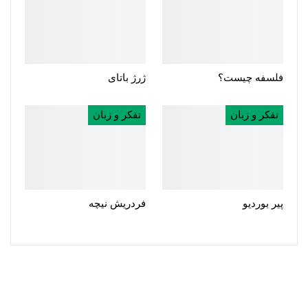
فلسفه چیست؟
ژرژ باتای
تفکر و زبان
تفکر و زبان
پیر بوردیو
فردریش نیچه