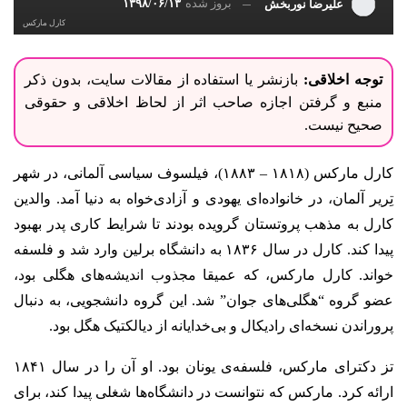
بروز شده
۱۳۹۸/۰۶/۱۳
علیرضا نوربخش
کارل مارکس
توجه اخلاقی:
بازنشر یا استفاده از مقالات سایت، بدون ذکر
منبع و گرفتن اجازه صاحب اثر از لحاظ اخلاقی و حقوقی
صحیح نیست.
کارل مارکس (۱۸۱۸ – ۱۸۸۳)، فیلسوف سیاسی آلمانی، در شهر
تِریر آلمان، در خانواده‌ای یهودی و آزادی‌خواه به دنیا آمد. والدین
کارل به مذهب پروتستان گرویده بودند تا شرایط کاری پدر بهبود
پیدا کند. کارل در سال ۱۸۳۶ به دانشگاه برلین وارد شد و فلسفه
خواند. کارل مارکس، که عمیقا مجذوب اندیشه‌های هگلی بود،
عضو گروه “هگلی‌های جوان” شد. این گروه دانشجویی، به دنبال
پروراندن نسخه‌ای رادیکال و بی‌خدایانه از دیالکتیک هگل بود.
تز دکترای مارکس، فلسفه‌ی یونان بود. او آن را در سال ۱۸۴۱
ارائه کرد. مارکس که نتوانست در دانشگاه‌ها شغلی پیدا کند، برای