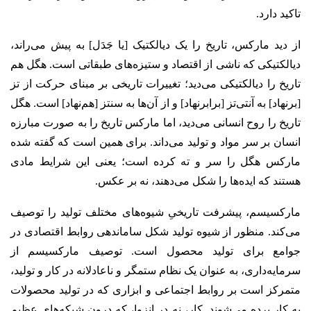
تاکید دارد.
از دید مارکس، تاریخ را یک دیالکتیک [یا جَدَل] به پیش می‌راند،
دیالکتیکی که ناشی از اقتصاد و ستیزه‌های طبقاتی است. هگل هم
تاریخ را دیالکتیکی می‌دید؛ تغییرات تاریخی بر مبنای حرکت از تز
[برنهاد] به آنتی‌تز [برابرنهاد] و از آن‌ها به سنتز [هم‌نهاد] است. هگل
تاریخ را روح انسانی می‌دید، اما مارکس تاریخ را به صورت مبارزه
انسان بر سر مواد و تولید می‌داند. برای همین است که گفته شده
مارکس هگل را سر و ته کرده است؛ یعنی این شرایط مادی
هستند که ایده‌ها را شکل می‌دهند، نه بر عکس.
مارکسیسم، پیشرفت تاریخیِ شیوه‌های مختلف تولید را توصیف
می‌کند. منظور از شیوه تولید شکل ساماندهی روابط اقتصادی در
جوامع برای تولید محصول است. توصیف مارکسیسم از
سرمایه‌داری، به عنوان یک نظام ستمگر و ناعادلانه در کار و تولید،
متمرکز است بر روابط اجتماعی و ابزاری که در تولید محصولات
به کار برده می‌شوند. کار، نه در انزوا، که درون شبکه‌های عظیم