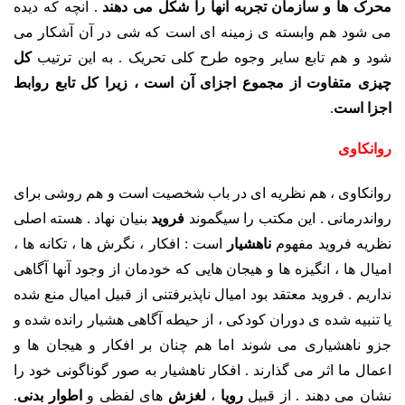
محرک ها و سازمان تجربه آنها را شکل می دهند
. آنچه که دیده
می شود هم وابسته ی زمینه ای است که شی در آن آشکار می
شود و هم تابع سایر وجوه طرح کلی تحریک . به این ترتیب
کل
چیزی متفاوت از مجموع اجزای آن است ، زیرا کل تابع روابط
اجزا است
.
روانکاوی
روانکاوی ، هم نظریه ای در باب شخصیت است و هم روشی برای
رواندرمانی . این مکتب را سیگموند
فروید
بنیان نهاد . هسته اصلی
نظریه فروید مفهوم
ناهشیار
است : افکار ، نگرش ها ، تکانه ها ،
امیال ها ، انگیزه ها و هیجان هایی که خودمان از وجود آنها آگاهی
نداریم . فروید معتقد بود امیال ناپذیرفتنی از قبیل امیال منع شده
یا تنبیه شده ی دوران کودکی ، از حیطه آگاهی هشیار رانده شده و
جزو ناهشیاری می شوند اما هم چنان بر افکار و هیجان ها و
اعمال ما اثر می گذارند . افکار ناهشیار به صور گوناگونی خود را
نشان می دهند . از قبیل
رویا
،
لغزش
های لفظی و
اطوار بدنی
.