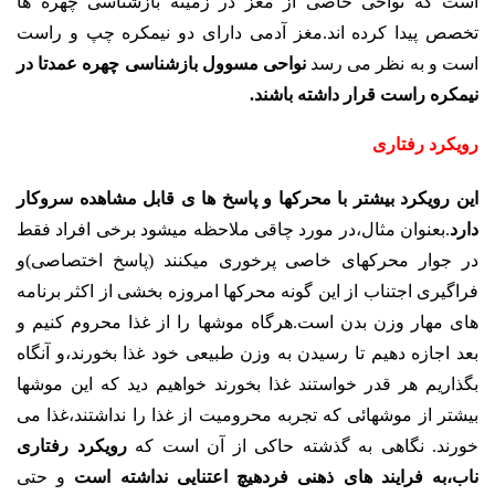
است که نواحی خاصی از مغز در زمینه بازشناسی چهره ها
تخصص پیدا کرده اند.مغز آدمی دارای دو نیمکره چپ و راست
است و به نظر می رسد
نواحی مسوول بازشناسی چهره عمدتا در
نیمکره راست قرار داشته باشند.
رویکرد رفتاری
این رویکرد بیشتر با محرکها و پاسخ ها ی قابل مشاهده سروکار
دارد
.بعنوان مثال،در مورد چاقی ملاحظه میشود برخی افراد فقط
در جوار محرکهای خاصی پرخوری میکنند (پاسخ اختصاصی)و
فراگیری اجتناب از این گونه محرکها امروزه بخشی از اکثر برنامه
های مهار وزن بدن است.هرگاه موشها را از غذا محروم کنیم و
بعد اجازه دهیم تا رسیدن به وزن طبیعی خود غذا بخورند،و آنگاه
بگذاریم هر قدر خواستند غذا بخورند خواهیم دید که این موشها
بیشتر از موشهائی که تجربه محرومیت از غذا را نداشتند،غذا می
خورند. نگاهی به گذشته حاکی از آن است که
رویکرد رفتاری
ناب،به فرایند های ذهنی فردهیچ اعتنایی نداشته است
و حتی