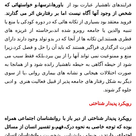
فرایندهای ناهشیار عبارت بود از
باورها،ترسها،و خواستهائی که
شخص از وجود آنها آگاه نیست اما بر رفتارش اثر می گذارند
.
فروید معتقد بود بسیاری از تکانه هائی که در دوره کودکی با منع یا
تنبیه والدین یا جامعه روبرو شده اند،برخاسته از غریزه های
فطری هستند.این تکانه ها از آنجا که در بدو تولد وجود دارند دارای
قدرت اثرگذاری فراگیر هستند که باید آن را حل و فصل کرد،زیرا
منع و ممنوعیت نمی تواند آنها را از بین ببرد،بلکه فقط سبب می
شود از حیطه آگاهی به حیطه ناهشیار رانده شود و از همانجا به
صورت اختلالات هیجانی و نشانه های بیماری روانی ،یا از سوی
دیگر به شکل رفتار های جامعه پذیر از قبیل فعالیت هنری و ادبی
جلوه گر شوند.
رویکرد پدیدار شناختی
رویکرد پدیدار شناختی از دیر باز با روانشناسان اجتماعی همراه
بوده که توجه خاصی به نحوه درک،فهم،و تفسیر انسان از مسائل
اجتماعی دارند
.در حیطه روانشناسی شخصیت
روانشناسان انسان