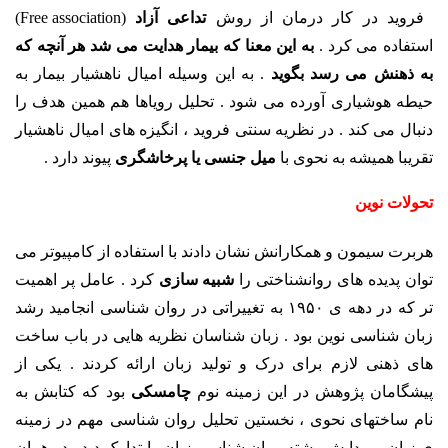
فروید در کار درمان از روش
تداعی آزاد
(Free association)
استفاده می کرد .
به این معنا که بیمار هدایت می شد هر آنچه که
به ذهنش می رسد بگوید
. به این وسیله امیال ناهشیار بیمار به
حیطه هوشیاری آورده می شود . تحلیل رویاها هم همین هدف را
دنبال می کند . در نظریه سنتی فروید ، انگیزه های امیال ناهشیار
تقریبا همیشه به نحوی با
میل جنسی یا پرخاشگری
پیوند دارد .
تحولات نوین
هربرت سیمون و همکارانش نشان دادند با استفاده از کامپیوتر می
توان پدیده های روانشناختی را
شبیه سازی
کرد . عامل پر اهمیت
تر که در دهه ی ۱۹۵۰ به تغییراتی در روان شناسی انجامید رشد
زبان شناسی نوین بود . زبان شناسان نظریه هایی در باب ساخت
های ذهنی لازم برای درک و تولید زبان ارائه کردند . یکی از
پیشگامان پژوهش در این زمینه نوم
چامسکی
بود که کتابش به
نام ساختهای نحوی ، نخستین تحلیل روان شناسی مهم در زمینه
ی زبان و پیدایش رشته روان شناسی زبان را تدارک دید . در همان