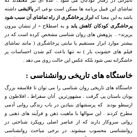
تاثیراتی در رفتار کودکان می شود . عده ای نیز معتقدند که
تماشای این قبیل برنامه ها ممکن است نوعی اثر
پالایشی
داشته
باشد به این معنا که
ابراز پرخاشگری از راه تماشای آن سبب شود
پرخاشگری کودکان کاهش یابد
و به اصطلاح « از تنشان بیرون
بریزند» . پژوهش های روان شناسی مشخص کرده است که در
بیشتر موارد ابراز مستقیم یا نیابتی پرخاشگری ( مانند تماشای
فیلم های خشونت بار ) نه تنها باعث کم شدن احساسات پر
خاشگرانه نمی شود بلکه عکس این حالت روی می دهد .
خاستگاه های تاریخی روانشناسی :
خاستگاه های تاریخی روان شناسی را می توان تا فلاسفه بزرگ
یونان باستان پی گرفت . مشهورترین آنان سقراط ، افلاطون و
ارسطو بودند که پرسش­های بنیادین در باب زندگی روانی آدمی
مطرح کردند . این سوالها با ماهیت ذهن و فرآیند های ذهنی و
روانی سروکار دارند که از عناصر اصلی رویکرد شناختی در
روانشناسی محسوب می­شوند. در برخی مباحث روانشناسی