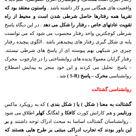
واقعیت های همگانی سرو کار داشته باشد .
واستون معتقد بود که
تقریبا همه رفتارها حاصل شرطی شدن است و محیط از راه
تقویت عادتهای خاص ، رفتار را شکل می دهد
. در این دیگاه پاسخ
شرطی کوچکترین واحد رفتار محسوب می شود که می توانست
پایه ی شکل گیری رفتار های پیچیده­تر باشد . الگوی پیچیده رفتار
چیزی جز شبکه­ی بهم پیوسته ای از پاسخ های شرطی نیستند.
رفتار گرایان معمولا پدیده های روانشناختی را در چارچوب محرک
– پاسخ تحلیل می کردند و این خود منجر به پیدایش اصطلاح
روانشناسی
محرک – پاسخ (S-R )
شد .
روانشناسی گشتالت
گشتالت به معنا ( شکل ) یا ( شکل بندی )
که به رویکرد ماکس
ورتایمر
و هم کارانش کورت
کافکا
و لفگانگ
کهلر
اطلاق می شود
. روانشناسان گشتالت اساسا به مبحث ادراک توجه داشتند و
بر
این باور بودند که تجارب ادراکی مبتنی بر طرح هایی هستند که