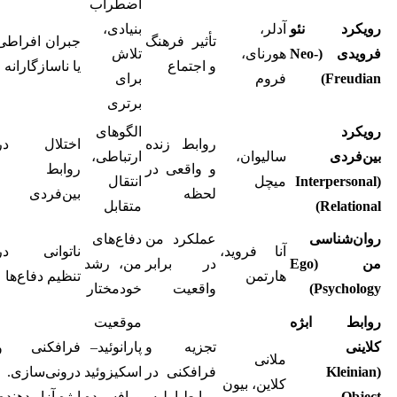
اضطراب
رویکرد نئو
آدلر،
بنیادی،
تأثیر فرهنگ
جبران افراطی
فرویدی (Neo-
هورنای،
تلاش
و اجتماع
یا ناسازگارانه
Freudian)
فروم
برای
برتری
رویکرد
الگوهای
روابط زنده
اختلال در
بین‌فردی
سالیوان،
ارتباطی،
و واقعی در
روابط
(Interpersonal
میچل
انتقال
لحظه
بین‌فردی
Relational)
متقابل
روان‌شناسی
عملکرد من
دفاع‌های
آنا فروید،
ناتوانی در
من (Ego
در برابر
من، رشد
هارتمن
تنظیم دفاع‌ها
Psychology)
واقعیت
خودمختار
روابط ابژه
موقعیت
کلاینی
تجزیه و
پارانوئید–
فرافکنی و
ملانی
(Kleinian
فرافکنی در
اسکیزوئید
درونی‌سازی.
کلاین، بیون
Object
روابط اولیه
و افسرده
ابژه آزار دهنده