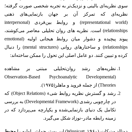
سوی نظریه‌ای بالینی‌ و نزدیک‌تر به تجربه‌ شخصی صورت گرفته؛
نظریه‌ای که تمرکز آن بر جهان بازنمایی‌های ذهنی
(representational world) و روابط بین‌فردی (interpersonal
relationships) است. نظریه های روان تحلیلی معاصر می‌کوشند،
پیوند پیچیده و دشوار میان روابط هیجانی اولیه (emotional
relationships) و ساختارهای روانی (mental structures) را دنبال
کرده و تبیین کنند. دو عامل اصلی این تحول را ممکن ساخته‌اند:
نظریه‌های رشد روان‌تحلیلی مبتنی بر مشاهده
(Observation-Based Psychoanalytic Developmental
Theories) از جمله فروید و ماهلر(۱۹۷۵).
رشد و گسترش نظریه روابط شیء (Object Relations) که
در چارچوبی رشدی (Developmental Framework) به بررسی
تکامل یک دنیای بازنمایی‌شده‌ و یکپارچه می‌پردازد که در
زمینه‌ رابطه‌ مادر–نوزاد شکل می‌گیرد.
دونالد وینیکات (Winnicott, ۱۹۶۰) این بستر حمایتی اولیه را
محیط