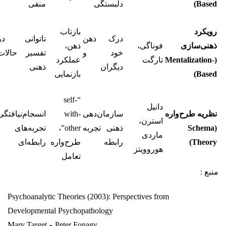
Based)
دلبستگی
منفی
رویکرد
بازتاب
درک ذهن
ناتوانی در
ذهنی‌سازی
فوناگی،
ذهن،
خود و
تفسیر حالات
(Mentalization-
تارگت
عملکرد
دیگران
ذهنی
Based)
بازنمایی
“self-
دانیل
نظریه طرح‌واره
سازمان‌دهی
with-
انسجام‌نیافتگی
استرن،
(Schema
ذهنی تجربه
other”،
تجربه‌های
ماردی
Theory)
رابطه
طرح‌واره
رابطه‌ای
هوروویتز
تعامل
منبع :
Psychoanalytic Theories (2003): Perspectives from
Developmental Psychopathology
Peter Fonagy و Mary Target