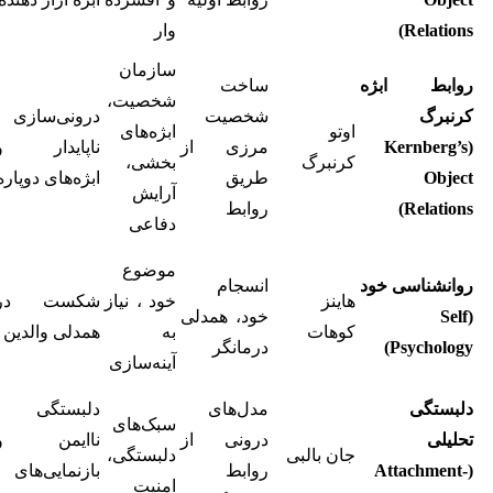
Relations)
وار
سازمان
روابط ابژه
ساخت
شخصیت،
کرنبرگ
شخصیت
درونی‌سازی
اوتو
ابژه‌های
(Kernberg’s
مرزی از
ناپایدار و
کرنبرگ
بخشی،
Object
طریق
ابژه‌های دوپاره
آرایش
Relations)
روابط
دفاعی
موضوع
روانشناسی خود
انسجام
هاینز
خود ، نیاز
شکست در
(Self
خود، همدلی
کوهات
به
همدلی والدین
Psychology)
درمانگر
آینه‌سازی
دلبستگی
مدل‌های
دلبستگی
سبک‌های
تحلیلی
درونی از
ناایمن و
جان بالبی
دلبستگی،
(Attachment-
روابط
بازنمایی‌های
امنیت