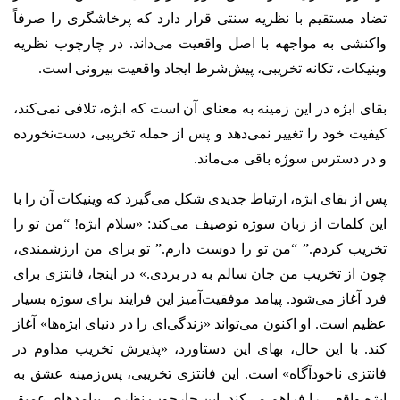
تضاد مستقیم با نظریه سنتی قرار دارد که پرخاشگری را صرفاً
واکنشی به مواجهه با اصل واقعیت می‌داند. در چارچوب نظریه
وینیکات، تکانه تخریبی، پیش‌شرط ایجاد واقعیت بیرونی است.
بقای ابژه در این زمینه به معنای آن است که ابژه، تلافی نمی‌کند،
کیفیت خود را تغییر نمی‌دهد و پس از حمله تخریبی، دست‌نخورده
و در دسترس سوژه باقی می‌ماند.
پس از بقای ابژه، ارتباط جدیدی شکل می‌گیرد که وینیکات آن را با
این کلمات از زبان سوژه توصیف می‌کند: «سلام ابژه! “من تو را
تخریب کردم.” “من تو را دوست دارم.” تو برای من ارزشمندی،
چون از تخریب من جان سالم به در بردی.» در اینجا، فانتزی برای
فرد آغاز می‌شود. پیامد موفقیت‌آمیز این فرایند برای سوژه بسیار
عظیم است. او اکنون می‌تواند «زندگی‌ای را در دنیای ابژه‌ها» آغاز
کند. با این حال، بهای این دستاورد، «پذیرش تخریب مداوم در
فانتزی ناخودآگاه» است. این فانتزی تخریبی، پس‌زمینه عشق به
ابژه واقعی را فراهم می‌کند. این چارچوب نظری، پیامدهای عمیق