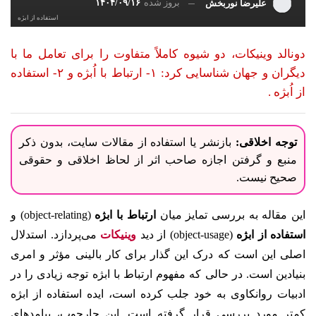
بروز شده
۱۴۰۴/۰۹/۱۶
علیرضا نوربخش
استفاده از ابژه
دونالد وینیکات، دو شیوه کاملاً متفاوت را برای تعامل ما با
دیگران و جهان شناسایی کرد: ۱- ارتباط با اُبژه و ۲- استفاده
از اُبژه .
توجه اخلاقی:
بازنشر یا استفاده از مقالات سایت، بدون ذکر
منبع و گرفتن اجازه صاحب اثر از لحاظ اخلاقی و حقوقی
صحیح نیست.
این مقاله به بررسی تمایز میان
ارتباط با ابژه
(object-relating) و
استفاده از ابژه
(object-usage) از دید
وینیکات
می‌پردازد. استدلال
اصلی این است که درک این گذار برای کار بالینی مؤثر و امری
بنیادین است. در حالی که مفهوم ارتباط با ابژه توجه زیادی را در
ادبیات روانکاوی به خود جلب کرده است، ایده استفاده از ابژه
کمتر مورد بررسی قرار گرفته است. این چارچوب، پیامدهای