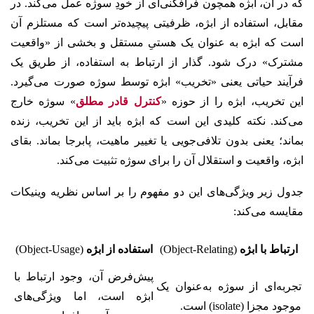
که در آن، ابژه همچون فرافکنی‌ای از خودِ سوژه عمل می‌کند. در
مقابل، استفاده از ابژه، ظرفیتی پیچیده‌تر است که مستلزم آن
است که ابژه به عنوان یک هستیِ مستقل و بخشی از «واقعیت
مشترک» درک شود. گذار از ارتباط به استفاده، از طریق یک
فرآیند حیاتی یعنی «تخریب» ابژه توسط سوژه صورت می‌گیرد.
این تخریب، ابژه را از حوزه «
کنترل قادر مطلق
» سوژه خارج
می‌کند. نکته کلیدی این است که ابژه باید از این تخریب، زنده
بماند؛ یعنی بدون تلافی‌جویی یا تغییر ماهیت، پابرجا بماند. بقای
ابژه، واقعیت و استقلال آن را برای سوژه تثبیت می‌کند.
جدول زیر ویژگی‌های این دو مفهوم را بر اساس نظریه وینیکات
مقایسه می‌کند:
ارتباط با ابژه
(Object-Relating)
استفاده از ابژه
(Object-Usage)
پیش‌فرض آن، وجود ارتباط با
تجربه‌ای از سوژه به‌عنوان یک
ابژه است، اما ویژگی‌های
موجود مجزا (isolate) است.