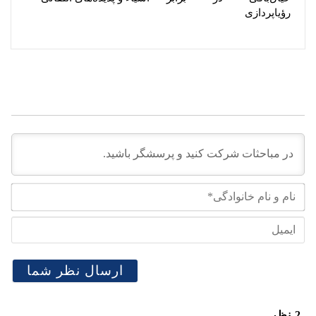
رؤیاپردازی
نام
و
نام
ایم
خان
2
نظر