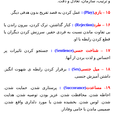
و ترتیب، سازمان، تعادل و دقت.
۱۵ – بازی
(Play) :
عمل کردن به قصد تفریح بدون هدفی دیگر.
۱۶ – طرد
(Rejection) :
کنار گذاشتن، ترک کردن، بیرون راندن یا
بی تفاوت ماندن نسبت به فردی حقیر. سرزنش کردن دیگران یا
قطع کردن رابطه با او.
۱۷ – شناخت حسی
(Sentience) :
جستجو کردن تاثیرات پر
احساس و لذت بردن از آنها.
۱۸ – میل جنسی
(Sex) :
برقرار کردن رابطه ی شهوت انگیز.
داشتن آمیزش جنسی.
۱۹- مساعدت
(Succorance) :
پرستاری شدن. حمایت شدن.
احاطه شدن. محافظت شدن. عزیز بودن. توصیه شدن. هدایت
شدن. لوس شدن. بخشیده شدن یا مورد دلداری واقع شدن.
صمیمی ماندن با حامی وفادار.