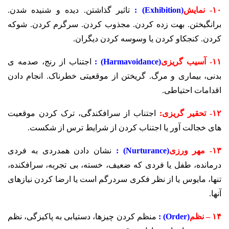
۱۰- نمایش
(Exhibition) :
تاثیر گذاشتن. دیده و شنیده شدن.
برانگیختن. بهت زده کردن. مجذوب کردن. سرگرم کردن. شوکه
کردن. کنجکاو کردن یا وسوسه کردن دیگران.
۱۱- آسیب گریزی
(Harmavoidance) :
اجتناب از رنج، صدمه ی
بدنی، بیماری و مرگ. گریختن از موقعیتی خطرناک. انجام دادن
اقدامات احتیاطی.
۱۲- تحقیر گریزی:
اجتناب از سرافکندگی، ترک کردن موقعیت
های خجالت آور یا اجتناب کردن از شرایط ترس از شکست.
۱۳- مهر ورزی
(Nurturance) :
نشان دادن همدردی به فردی
درمانده، طفل یا فردی که ضعیف، خسته، بی تجربه، سرافکنده،
تنها، مایوس یا از نظر فکری سردرگم است یا ارضا کردن نیازهای
آنها.
۱۴ – نظم
(Order) :
منظم کردن چیزها، دستیابی به پاکیزگی، نظم