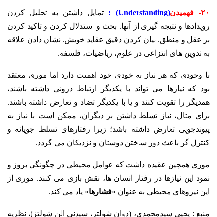
۲۰- فهمیدن
(Understanding) :
تمایل داشتن به تحلیل کردن
رویدادها و نتیجه گیری از آنها. بحث و استدلال کردن و تاکید کردن
بر عقل و منطق. بیان کردن دقیق عقاید خویش. نشان دادن علاقه
به تدوین های انتزاعی در علوم، ریاضیات، فلسفه.
با وجودی که هر نیاز به خودی خود اهمیت دارد اما موری معتقد
بود که نیازها می تواند با یکدیگر ارتباط درونی داشته باشند،
همدیگر را تقویت کنند و یا با یکدیگر تضاد و تعارض داشته باشند.
برای مثال، نیاز تسلط داشتن بر دیگران، ممکن است با نیاز به
پیوندجویی تعارض داشته باشد؛ زیرا رفتارهای تسلط جویانه و
کنترل گر باعث دور ساختن دوستان و نزدیکان می گردد.
موری همچین عقیده داشت که عوامل محیطی در چگونگی بروز و
نمود این نیازها در رفتار انسان ها، نقش بازی می کنند. موری از
این نیروهای محیطی به عنوان «
فشارها
» یاد می کند.
منبع : یحیی سیدمحمدی، (دوان شولتز، سیدنی الن شولتز)، نظریه