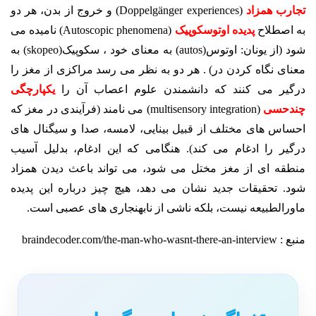
تجارب همزاد
(Doppelgänger experiences) و خروج از بدن، هر دو
به اصطلاح
پدیده اوتوسکوپیک
(Autoscopic phenomena) نامیده می
شود (از یونان: اوتوس(autos) به معنای خود ، سکوپیک(skopeo) به
معنای نگاه کردن در) . هر دو به نظر می رسد مراکزی از مغز را
درگیر می کنند که دانشمندن علوم اعصاب آن را
یکپارچگی
چندحسی
(multisensory integration) می نامند (فرآیندی در مغز که
احساس های مختلف از قبیل بینایی، لامسه، صدا و سیگنال های
درگیر را ادغام می کند). هنگامی که این ادغام، بدلیل آسیب
منطقه ای از مغز مختل می شود، می تواند باعث دیدن همزاد
شود. تحقیقات جدید نشان می دهد، هیچ چیز درباره این پدیده
ماورالطبیعه نیست، بلکه ناشی از نابهنجاری های عصبی است.
منبع : braindecoder.com/the-man-who-wasnt-there-an-interview