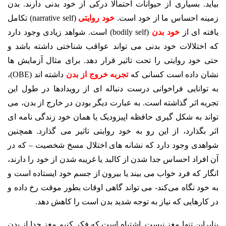
بیاید. بسیاری از حیوانات احتمالا درکی از خود بدنی دارند. بدن
زمینه احساس ما از خود است.
خود روایتی
(narrative self) تکامل
یافته ای از
خود بدن
(bodily self) است. شواهد زیادی وجود دارد
که اختلالات خود بدنی می تواند عواقب شناختی داشته باشد و
حتی خود روایتی را تحت تاثیر قرار دهد. برای مثال آزمایش ها
نشان داده است کسانی که
تجربه خروج از بدن
داشته اند (OBE)،
به توانایی فراخوانی درست دنباله ای از رویدادها در طول این
تجربه اثر گذاشته است. به عبارت دیگر بودن در خارج از بدن، می
تواند به شکل گیری حافظه اپیزودیک یا همان خود زندگی نامه ای
اثر بگذارد، از این رو به خود روایتی تاثیر می گذارد. همچنین
شواهدی وجود دارد که نشانه های اختلال مسخ شخصیت – که در
آن افراد احساس جدا شدن از کالبد یا غریبه شدن از خود را دارند،
انگار که فرد خواب می بیند یا بیرون از جسم خود ایستاده است و
به خود نگاه می‌کند- می تواند گاهی اوقات بطور موقت رخ داده و
در کارهایی که نیاز به توجه شدید بدن است را کاهش دهد.
بنابراین تنها مغز نیست. اشتباه است که فکر کنیم مغز جدا از بدن