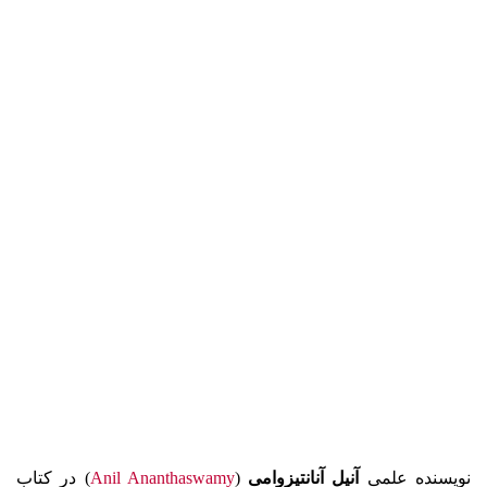
نویسنده علمی
آنیل آنانتیزوامی
(
Anil Ananthaswamy
) در کتاب