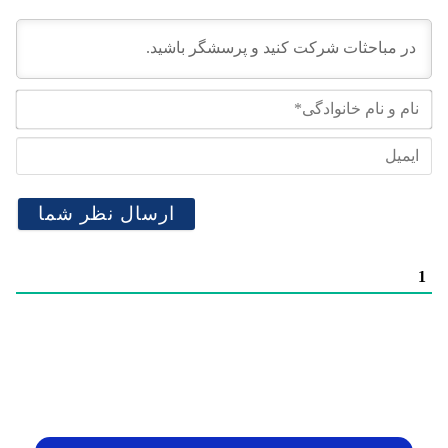
نام
و
نام
ایم
خان
1