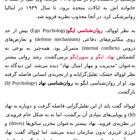
خانواده اش به ایالات متحده برود، تا سال ۱۹۳۹ در ایتالیا
روانپزشکی کرد. در آنجا مجذوب نظریه فروید شد.
به نظر لووالد،
روان‌شناسی ایگو
(Ego Psychology) بیش از حد
روی مکانیزم‌های دفاعی (defense mechanisms) و تعارض‌های
درونی (internal conflicts) متمرکز بود. همه‌چیز به نوعی به
کشمکش
نهاد، ایگو و سوپرایگو
برمی‌گشت. رشد روانی بیشتر
به‌عنوان “مدیریت و مهار امیال نهاد” دیده می‌شد. این دیدگاه به
نظر لووالد خشک، تقلیل‌گرایانه و از تجربه‌ی انسانی فاصله گرفته
بود. او از روان‌شناسی ایگو به
روان‌شناسی نهاد
(Id Psychology)
بازگشت.
لووالد گفت باید از این تقلیل‌گرایی فاصله گرفت و دوباره به نهاد
(Id) و پویایی‌های بنیادی آن برگشت، اما نه به شکل خام فرویدی.
در نظریه‌ی فروید، نهاد بیشتر به‌عنوان مخزن سائق‌ها (drives) و
انرژی غریزی بدون سازمان دیده می‌شد. اما لووالد گفت: نهاد