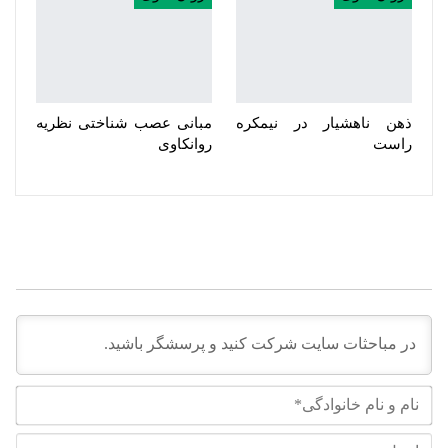
ذهن ناهشیار در نیمکره
مبانی عصب شناختی نظریه
راست
روانکاوی
نام
و
نام
ایم
خان