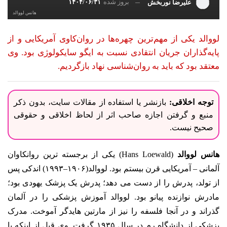
بروز شده
۱۴۰۴/۰۶/۳۱
علیرضا نوربخش
هانس لووالد
لووالد یکی از مهم‌ترین چهره‌ها در روان‌کاوی آمریکایی و از
پایه‌گذاران جریان انتقادی نسبت به ایگو سایکولوژی بود. وی
معتقد بود که باید به روان‌شناسی نهاد بازگردیم.
توجه اخلاقی:
بازنشر یا استفاده از مقالات سایت، بدون ذکر
منبع و گرفتن اجازه صاحب اثر از لحاظ اخلاقی و حقوقی
صحیح نیست.
هانس لووالد
(Hans Loewald) یکی از برجسته ترین روانکاوان
آلمانی – آمریکایی قرن بیستم بود. لووالد(۱۹۰۶–۱۹۹۳) اندکی پس
از تولد، پدرش را از دست می دهد؛ پدرش یک پزشک یهودی بود؛
مادرش نوازنده پیانو بود. لووالد آموزش پزشکی را در آلمان
گذراند و در آنجا فلسفه را نیز از مارتین هایدگر آموخت. مدرک
پزشکی از دانشگاه رم در سال ۱۹۳۵ گرفت. وی قبل از اینکه با