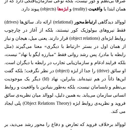
صرفاً بی‌نظم و کور نیست، بلکه نوعی سازمان‌یافتگی دارد که از
همان ابتدا با
واقعیت
(reality) و
ابژه‌ها
(objects) پیوند دارد.
لووالد دیدگاهی
ارتباط‌محور
(relational) ارائه داد. سائق‌ها (drives)
فقط نیروهای بیولوژیک کور نیستند، بلکه از آغاز در چارچوب
روابط ابژه‌ای (object relations) قرار دارند. یعنی میل، هیجان و نیاز
از همان اول در بستر «ارتباط با دیگری» معنا می‌گیرند (مثل
رابطه با مادر). پس رشد روانی فقط “مبارزه ایگو با نهاد” نیست،
بلکه فرایند ادغام و سازمان‌یابی تجارب در رابطه با دیگران است.
او سائق (drive) را جدا از ابژه (object) در نظر نگرفت؛ بلکه گفت
این‌ها ذاتاً در هم تنیده‌اند. بنابراین، نهاد (Id) دیگر یک موجودیت
بی‌نظم و نابسامان نیست، بلکه به‌طور بنیادین با واقعیت و روابط
انسانی سازمان می‌یابد. به همین دلیل، لووالد میان نظریه‌ی سائق
فروید و نظریه‌ی روابط ابژه (Object Relations Theory) پلی ایجاد
می کند.
لووالد برخلاف فروید که تعارض و دفاع را محور رشد می‌دید، بر