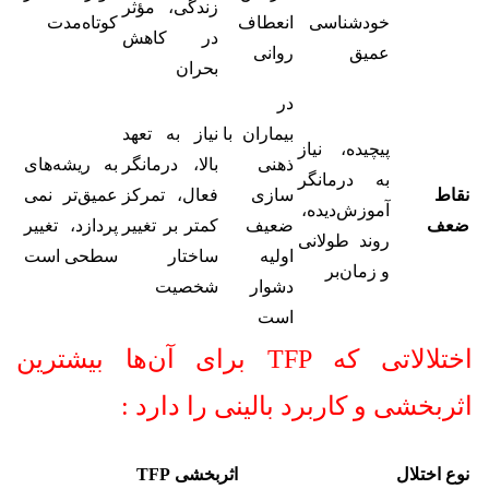
زندگی، مؤثر
خودشناسی
انعطاف
کوتاه‌مدت
در کاهش
عمیق
روانی
بحران
در
بیماران با
نیاز به تعهد
پیچیده، نیاز
ذهنی
بالا، درمانگر
به ریشه‌های
به درمانگر
نقاط
سازی
فعال، تمرکز
عمیق‌تر نمی
آموزش‌دیده،
ضعف
ضعیف
کمتر بر تغییر
پردازد، تغییر
روند طولانی
اولیه
ساختار
سطحی‌ است
و زمان‌بر
دشوار
شخصیت
است
اختلالاتی که TFP برای آن‌ها بیشترین
اثربخشی و کاربرد بالینی را دارد :
نوع اختلال
اثربخشی TFP