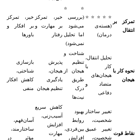
⭐⭐
⭐⭐⭐⭐⭐
(بررسی
خیر، تمرکز
خیر، تمرکز
تمرکز بر
(هسته‌ی
می‌شود
بر مهارت و
بر افکار و
انتقال
درمان)
اما تحلیل
رفتار
باورها
نمی‌شود)
شناخت و
تحلیل انتقال،
تنظیم
پذیرش
بازسازی
کار با
نحوه کار با
هیجان از
هیجان،
شناختی،
هیجان‌های
هیجان
طریق
یادگیری
کاهش افکار
متضاد و
درک
تنظیم هیجان
منفی
دفاعی
نیت‌ها
کاهش سریع
تغییر ساختار
بهبود
آسیب‌زنی،
شخصیت،
روابط
آسان‌فهم،
افزایش
تغییر عمیق
بین‌فردی،
ساختارمند،
نقاط قوت
مهارت
شخصیت،
افزایش
مؤثر در