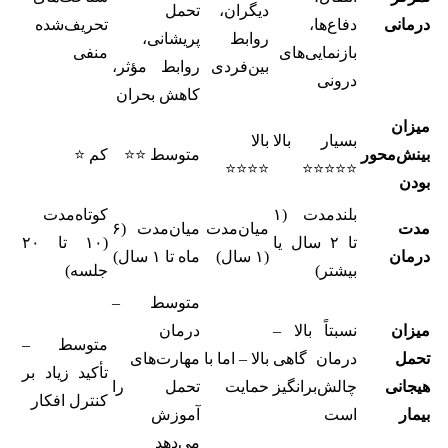
دیگران،
تحمل
درمانی
دفاع‌ها،
تحریف‌شده
روابط
پریشانی،
بازنمایی‌های
منفی
بین‌فردی
روابط مؤثر،
درونی
کاهش بحران
میزان
بسیار بالا
بالا
بینش‌محور
متوسط ⭐⭐
کم ⭐
⭐⭐⭐⭐
⭐⭐⭐⭐⭐
بودن
بلندمدت (۱
کوتاه‌مدت
مدت
میان‌مدت
میان‌مدت (۶
تا ۲ سال یا
(۱۰ تا ۲۰
درمان
(۱ سال)
ماه تا ۱ سال)
بیشتر)
جلسه)
متوسط –
میزان
نسبتاً بالا –
درمان
متوسط –
تحمل
درمان گاهی
بالا – اما با
مهارت‌های
تأکید زیاد بر
هیجانی
چالش‌برانگیز
حمایت
تحمل را
کنترل افکار
بیمار
است
آموزش
می‌دهد