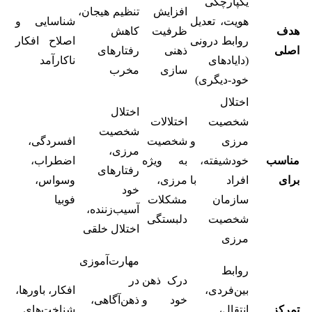
یکپارچگی
افزایش
تنظیم هیجان،
هویت، تعدیل
شناسایی و
هدف
ظرفیت
کاهش
روابط درونی
اصلاح افکار
اصلی
ذهنی
رفتارهای
(دایادهای
ناکارآمد
سازی
مخرب
خود-دیگری)
اختلال
اختلال
شخصیت
اختلالات
شخصیت
مرزی و
شخصیت
افسردگی،
مرزی،
مناسب
خودشیفته،
به ویژه
اضطراب،
رفتارهای
برای
افراد با
مرزی،
وسواس،
خود
سازمان
مشکلات
فوبیا
آسیب‌زننده،
شخصیت
دلبستگی
اختلال خلقی
مرزی
مهارت‌آموزی
روابط
درک ذهن
در
بین‌فردی،
افکار، باورها،
خود و
ذهن‌آگاهی،
تمرکز
انتقال،
شناخت‌های