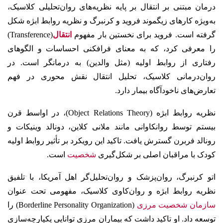
درمان مبتنی بر انتقال بر پایه‌ نظریه‌های روان‌تحلیلی کلاسیک،
به‌ویژه کارهای زیگموند فروید و کرنبرگ و نظریه روابط ابژه شکل
گرفته است. فروید برای نخستین بار مفهوم
انتقال
(Transference)
را معرفی کرد، که به معنای فرافکنی احساسات و الگوهای
رفتاری از روابط اولیه (مثل والدین) به درمانگر است. در
روان‌درمانی کلاسیک، تحلیل انتقال نقش محوری در فهم
تعارض‌های ناخودآگاه بیمار دارد.
نظریه روابط ابژه (Object Relations Theory)، در اواسط قرن
بیستم توسط روانکاوانی مانند ملانی کلاین، دونالد وینیکات و
رونالد فربرن گسترش یافت. تاکید این رویکرد بر تأثیر روابط اولیه
کودک با مراقبان اصلی بر شکل‌گیری
شخصیت
است.
اتو کرنبرگ، روان‌پزشک و روان‌تحلیل‌گر اهل آمریکا، با تلفیق
نظریه روابط ابژه و روان‌کاوی کلاسیک، مفهومی تحت عنوان
سازمان شخصیت مرزی
(Borderline Personality Organization) را
توسعه داد. او تاکید داشت که بیماران مرزی توانایی یکپارچه‌سازی