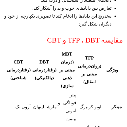
دایادهای متضاد را شناسایی و درک کند.
تعارض بین دایادهای خوب و بد را آشکار کند.
به‌تدریج این دایادها را ادغام کند تا تصویری یکپارچه از خود و
دیگران شکل گیرد.
مقایسه‌ TFP ، DBT و CBT
MBT
TFP
(درمان
DBT
CBT
(روان‌درمانی
ویژگی
مبتنی بر
(رفتاردرمانی
(رفتاردرمانی
مبتنی بر
ذهنی
دیالکتیکی)
شناختی)
انتقال)
سازی)
پیتر
فوناگی و
مبتکر
اوتو کرنبرگ
مارشا لینهان
آرون بک
آنتونی
بیتمن