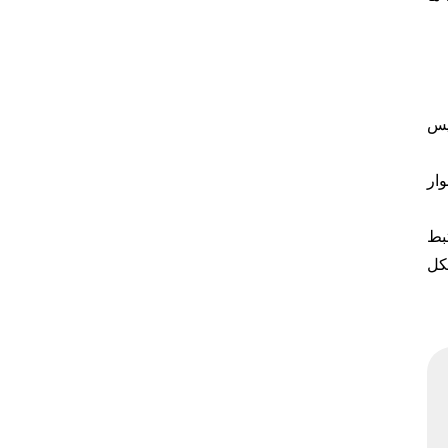
پس
وار
بط
کل