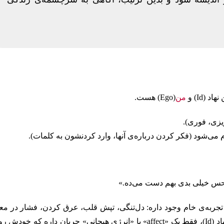
(Id) و
من
(Ego) هست.
یزی، فوری).
م می‌شود (فکر کردن درباره‌ی آنها، وارد کردنشون به کلمات).
حس خیلی بدی بهم دست می‌ده.»
یداری (Phenomenal) : اینجا فقط یک تجربه‌ی خام وجود داره: دل‌تنگی، تپش قلب، عرق کردن، فشار در م
مراجع نمی‌تونه توضیح بده چی پشت این حس هست. در سطح نهاد (Id)، فقط یک «affect» یا «انرژی هیجانی» جریان داره که خود