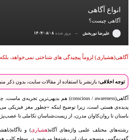
انواع آگاهی
آگاهی چیست؟
بروز شده
۱۴۰۴/۰۸/۰۸
علیرضا نوربخش
آگاهی(هشیاری) لزوماً پیچیدگی های شناختی نمی‌خواهد، بلکه ریشه در عواطف (affect
توجه اخلاقی:
بازنشر یا استفاده از مقالات سایت، بدون ذکر م
آگاهی(conscious / awareness) هم بدیهی‌تری
پدیده‌ی هستی است، زیرا توضیح اینکه «چطور مغز فیزیکی می‌تو
باستان تا روان‌کاوان مدرن، از زیست‌شناسان تکاملی تا عصب‌پژو
رشته‌های مختلف علمی واژه‌های آگاه(
هشیاری
) و ناآگاه(ناه
گفت‌وگویی منسجم میان این رشته‌ها می‌شود. در سطح کلی، هیچ 