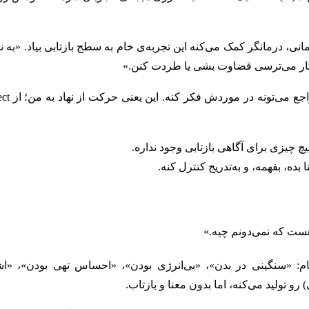
 (Reflexive) : در جریان روان‌درمانی، درمانگر کمک می‌کنه این تجربه‌ی خام به سطح بازتابی بیاد. «به
نگار می‌ترسی قضاوت بشی یا طردت کنن.»
وقتی اضطراب از حالت «خام و مبهم» به سطح کلامی میا
 چیزی برای آگاهی بازتابی وجود نداره.
ه، بفهمه، و به‌تدریج کنترل کنه.
هست که نمی‌دونم چیه.»
– پدیداری (Phenomenal) : تجربه‌ی خام: «سنگینی در بدن»، «بی‌انرژی بودن»، «احساس تهی بودن»، 