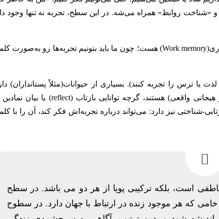
 و «شناخت روابط» همراه می‌شه. در این سطح، تجربه نه تنها وجود دار
این سطح نیازمند قشر مغز (cortex) و به‌ویژه زبان و حافظه‌ی کاری(Work memory) هست؛ چون ما باید بتونیم تجربه‌ها رو به‌صور
لذت یا ترس را تجربه کنند). بسیاری از حیوانات(مثلاً پستانداران) دا
انبوهی از تجربه‌های آگاهانه‌ی پدیداری (یعنی تجربه‌های حسی و هیجانی واقعی) هستند، گرچه توانایی بازتاب (eflect
زتابی-شناختی نیز دارد: می‌تواند درباره تجربه‌اش فکر کند، آن را با کل
 عاطفی است، بلکه ترکیبی پویا از هر دو می باشد. در سطح
خامی که هر موجود زنده در ارتباط با جهان دارد. در سطوح
ن و اندیشه شود و بدین ترتیب، آگاهی به سرچشمه‌ی زندگی