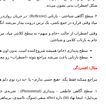
شکل اضطراب بدنی نشون می‌ده.
۲. سطح آگاهی شناختی – بازتابی
میاد وقتی قراره در جمع باشی، یک ترس درونت بیدار می‌شه. ا
خام به بازتاب کلامی و شناختی.
سطح پدیداری (خام) همیشه شروع‌کننده است. بدون اون هیچ
سطح بازتابی باعث می‌شه مراجع بتونه «اضطراب» رو معنا بد
مثال: افسردگی
مراجع ممکنه فقط بگه: «هیچ حسی ندارم.» یا: «یه درد توی دلم 
۱. سطح آگاهی عاطفی 
بی‌دلیل». اینجا نهاد (Id) داره affect منفی (سوگ، ناامیدی، بی‌پناهی) رو تولید می‌کنه، اما بدون معنا و بازتاب.