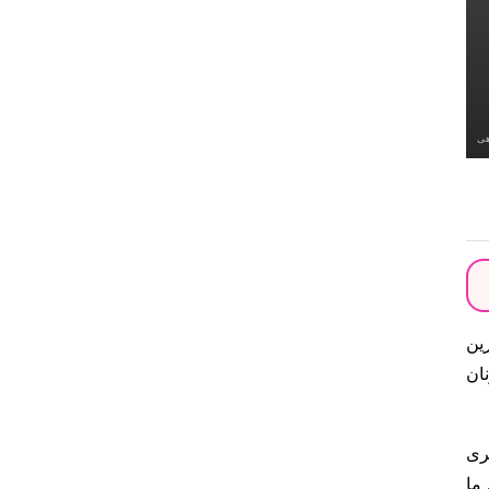
هی
رین
ان
ری
ما