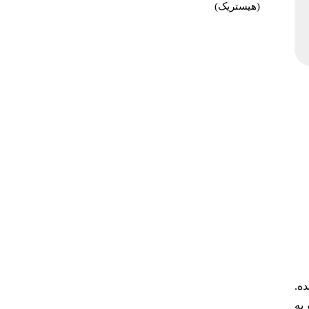
(هیستریک)
عده.
ش رو به