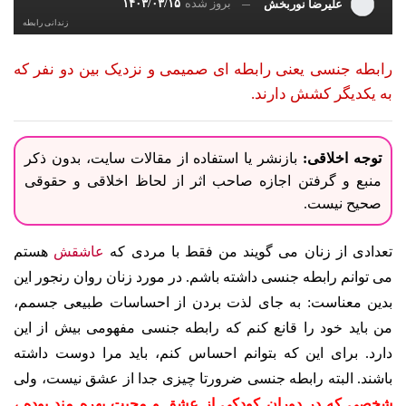
بروز شده
۱۴۰۳/۰۳/۱۵
علیرضا نوربخش
زندانی رابطه
رابطه جنسی یعنی رابطه ای صمیمی و نزدیک بین دو نفر که
به یکدیگر کشش دارند.
توجه اخلاقی:
بازنشر یا استفاده از مقالات سایت، بدون ذکر
منبع و گرفتن اجازه صاحب اثر از لحاظ اخلاقی و حقوقی
صحیح نیست.
تعدادی از زنان می گویند من فقط با مردی که
عاشقش
هستم
می توانم رابطه جنسی داشته باشم. در مورد زنان روان رنجور این
بدین معناست: به جای لذت بردن از احساسات طبیعی جسمم،
من باید خود را قانع کنم که رابطه جنسی مفهومی بیش از این
دارد. برای این که بتوانم احساس کنم، باید مرا دوست داشته
باشند. البته رابطه جنسی ضرورتا چیزی جدا از عشق نیست، ولی
شخصی که در دوران کودکی از عشق و محبت بهره مند بوده ،