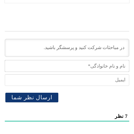
نام
و
نام
ایم
خان
7
نظر