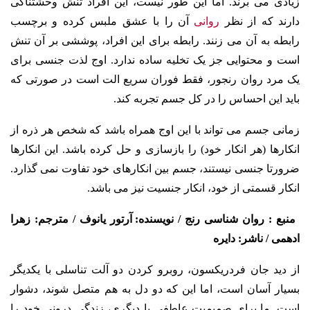
زیادی می برند. اما این طور نیست، این افراد تنش وحشتناکی
دارند که از نظر
روانی
آن را با عشق ملبس کرده و برچسب
رابطه به آن می زنند. رابطه برای این افراد، پوششی بر آن تنش
است و محتوایی جز یک تخلیه ساده ندارد. اوج لذت جنسی برای
یک مرد روان رنجور، فقط فوران سریع الت است در صورتی که
باید این احساس را در کل جسم تجربه کند.
زمانی جسم می تواند با این اوج همراه باشد که شخص هر ذره از
انکارها (هر انکار خود) را بازسازی و حل کرده باشد. این انکارها
ضرورتا جنسی نیستند، جسم بین انکارهای خود تفاوت نمی گذارد.
انکار قسمتی از خود، انکار جنسیت نیز می باشد.
منبع : روان شناسی رنج /
نویسنده: آرتور یانوف / مترجم: زهرا
ادهمی / ناشر: دایره
از دید جان فردریکسون، روبرو کردن دو آلت تناسلی با یکدیگر
بسیار آسان است، اما این که دو دل به هم متصل شوند، دشوار
است. ما برای صمیمیت عاطفی با دیگری، زندگی درونی خود را