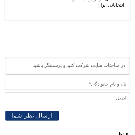
انتخاباتی ایران
نام
و
نام
ایم
خان
0
نظر