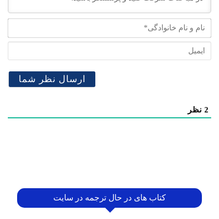
نام
و
نام
ایم
خان
2
نظر
کتاب های در حال ترجمه در سایت