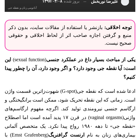
بروز شده
۱۳۹۷/۰۳/۰۸
علیرضا نوربخش
آناتومی زنان و نقطه جی
توجه اخلاقی:
بازنشر یا استفاده از مقالات سایت، بدون ذکر
منبع و گرفتن اجازه صاحب اثر از لحاظ اخلاقی و حقوقی
صحیح نیست.
یکی از مباحث بسیار داغ در عملکرد جنسی
(
sexual function)
این
است: آیا نقطه جی وجود دارد؟ و اگر وجود دارد، آن را چطور پیدا
کنیم؟
ادعا شده است که نقطه جی(G-spot) شهوت‌زاترین قسمت واژن
است. زمانی که این نقطه تحریک شود، ممکن است برانگیختگی و
ارگاسم جنسی نیرومندی تولید کند. اگرچه مفهوم ارگاسم‌های
واژنی(vaginal orgasms) در قرن ۱۷ پدید آمده است اما اصطلاح
«نقطه جی» تا دهه ۱۹۸۰ رواج پیدا نکرد. یک متخصص آلمانی
بیماری‌های زنان به نام
ارنست گرافنربگ
(Ernst Grafenberg) با