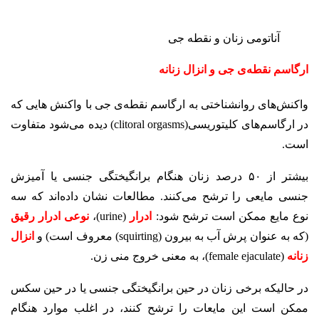
آناتومی زنان و نقطه جی
ارگاسم نقطه‌ی جی و انزال زنانه
واکنش‌های روانشناختی به ارگاسم نقطه‌ی جی با واکنش هایی که
در ارگاسم‌های کلیتوریسی(clitoral orgasms) دیده می‌شود متفاوت
است.
بیشتر از ۵۰ درصد زنان هنگام برانگیختگی جنسی یا آمیزش
جنسی مایعی را ترشح می‌کنند. مطالعات نشان داده‌اند که سه
نوع مایع ممکن است ترشح شود:
ادرار
(urine)،
نوعی ادرار رقیق
(که به عنوان پرش آب به بیرون (squirting) معروف است) و
انزال
زنانه
(female ejaculate)، به معنی خروج منی زن.
در حالیکه برخی زنان در حین برانگیختگی جنسی یا در حین سکس
ممکن است این مایعات را ترشح کنند، در اغلب موارد هنگام