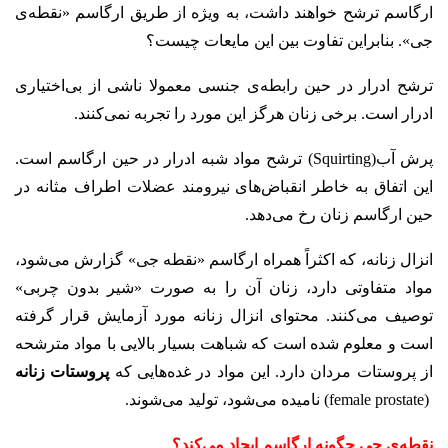
ارگاسم ترشح خواهند داشت، به ویژه از طریق ارگاسم «نقطه‌ی
جی». بنابراین تفاوت بین این مایعات چیست؟
ترشح ادرار در حین رابطه‌ی جنسی معمولا ناشی از بی‌اختیاری
ادرار است. برخی زنان هرگز این مورد را تجربه نمی‌کنند.
پرش آب(Squirting) ترشح مواد شبه ادرار در حین ارگاسم است.
این اتفاق به خاطر انقباض‌های نیرومند عضلات اطراف مثانه در
حین ارگاسم زنان رخ می‌دهد.
انزال زنانه، که اکثراً همراه ارگاسم «نقطه جی» گزارش می‌شود،
مواد متفاوتی دارد، زنان آن را به صورت «شیر بدون چربی»
توصیف می‌کنند. محتوای انزال زنانه مورد آزمایش قرار گرفته
است و معلوم شده است که شباهت بسیار بالایی با مواد مترشحه
از پروستات مردان دارد. این مواد در غده‌هایی که
پروستات زنانه
(female prostate) نامیده می‌شود، تولید می‌شوند.
نقطه‌ی جی چگونه ارگاسم ایجاد می‌کند؟