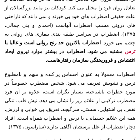
تعادل روان فرد را مختل می کند. کودکان نیز مانند بزرگسالان از
علت حقیقی اضطراب های خود بی خبرند و نمی دانند که ناراحتی
های درونی مسبب اضطراب آنهاست (احمدی و بنی جمالی،
۱۳۷۵). اضطراب در سراسر طبقه بندی بیماری های روانی به
چشم می خورد.
اضطراب بالاترین حد رنج روانی است و غالبا با
ترس
مشتبه می شود. اضطراب در بیشتر موارد نیروی ایجاد
اغتشاش و فروریختگی سازمان رفتارهاست.
اضطراب معمولا به عنوان احساس پراکنده و مبهم و نامطبوع
ترس و تشویش تعریف می شود. شخص مضطرب خصوصاً در
مورد خطرات ناشناخته، بسیار نگران است، علاوه بر آن فرد
مضطرب ترکیبی از علائم زیر را نشان می دهد: تپش قلب، تنگی
نفس، بی اشتهایی، سستی، سرگیجه، تعریق، بی خوابی و لرزش،
همه این علائم جسمانی، با ترس و اضطراب همراه است. افراد
دچار اضطراب از علل ترسشان آگاهی ندارند (ساراسون، ۱۳۷۵).