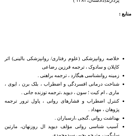
پردازند(دادستان،۱۳۸۴ )
منابع :
خلاصه روانپزشکی (علوم رفتاری/ روانپزشکی بالینی) اثر
کاپلان و سادوک ، ترجمه فرزین رضاعی
زمینه روانشناسی
هیگارد
، ترجمه براهنی .
شناخت درمانی افسردگی و اضطراب ،
بلک برن ، ایوی ،
ماری ، ام کیت ؛ سون ، دیوید ،
ترجمه توزنده جانی .
کنترل اضطراب و فشارهای روانی ،
پاول ترور
ترجمه
پژوهان ، مهداد .
بهداشت روانی .
گنجی ،
ارسباران .
آسیب شناسی روانی مؤلف دیوید ال روزنهان، مارتین
سلیگمن، مترجم یحیی سیدمحمدی