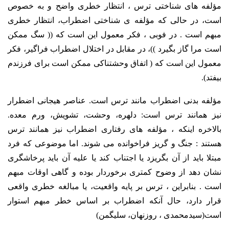
مؤلفه های شناختی ترس ، انتظار خطری واضح و به خصوص
است، در حالی که مؤلفه ی شناختی اضطراب، انتظار خطری
مبهم است . در فوبی ، فکر معمول این است که (( سگ ممکن
است مرا گاز بگیرد ))، در مقابل در اختلال اضطراب فراگیر، فکر
معمول این است که ( اتفاق وحشتناکی ممکن است برای فرزندم
بیفتد).
مؤلفه بدنی اضطراب مانند ترس است. عناصر هیجانی اضطرار
نیز همانند ترس است: دلهره، وحشت، تشویش، ورم معده.
بالاخره اینکه ، مؤلفه های رفتاری اضطراب نیز همانند ترس
هستند : جنگ و گریز فراخوانده می شوند. اما موضوعی که فرد
مبتلا باید از آن بگریزد یا اجتناب کند یا علیه آن باید پرخاشگری
نشان دهد از وضوح کمتری برخوردار بوده و گاهی اوقات مبهم
است . بنابراین ، ترس بر پایه واقعیت، یا مبالغه خطری واقعی
قرار دارد، حال آنکه اضطراب بر اساس خطر مبهم استوار
است(سیدمحمدی ، روزنهان، سلیگمن)