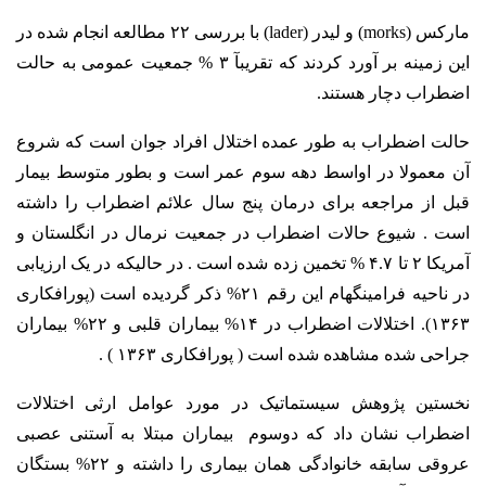
مارکس (morks) و لیدر (lader) با بررسی ۲۲ مطالعه انجام شده در
این زمینه بر آورد کردند که تقریبآ ۳ % جمعیت عمومی به حالت
اضطراب دچار هستند.
حالت اضطراب به طور عمده اختلال افراد جوان است که شروع
آن معمولا در اواسط دهه سوم عمر است و بطور متوسط بیمار
قبل از مراجعه برای درمان پنج سال علائم اضطراب را داشته
است . شیوع حالات اضطراب در جمعیت نرمال در انگلستان و
آمریکا ۲ تا ۴.۷ % تخمین زده شده است . در حالیکه در یک ارزیابی
در ناحیه فرامینگهام این رقم ۲۱% ذکر گردیده است (پورافکاری
۱۳۶۳). اختلالات اضطراب در ۱۴% بیماران قلبی و ۲۲% بیماران
جراحی شده مشاهده شده است ( پورافکاری ۱۳۶۳ ) .
نخستین پژوهش سیستماتیک در مورد عوامل ارثی اختلالات
اضطراب نشان داد که دوسوم بیماران مبتلا به آستنی عصبی
عروقی سابقه خانوادگی همان بیماری را داشته و ۲۲% بستگان