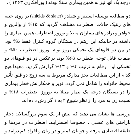
درجه یک آنها نیز به همین بیماری مبتلا بودند ( پورافکاری ۱۳۶۳ ) .
دو مطالعه بوسیله اسلیتر و شیلدز (shields & slater) بر روی جنبه
های ژنتیک حالات اضطراب مشاهده گردید که ۱۵% از والدین و
خواهر و برادر های بیماران مبتلا و نوروز اضطراب همین بیماری را
داشته در حالیکه این ریتم در بستگان گروه کنترل فقط ۵% بود.
در بین دو قلوهای یک تخمکی بروز توام نوروز اضطراب ۵۰% و
صفات قابل توجه اضطراب ۶۵% بود، برعکس در دو قلوهای دو
تخمکی این ارقام به ترتیب ۴% و ۱۳% گزارش گردید. معهذا هیچ
کدام از این مطالعات بجز مدارک مربوط به سه زوج دو قلو، تأثیر
محیط خانواده را شامل نمی گردد. نویز و همکارانش خطر بیماری
را در بستگان درجه یک بیمار مبتلا به نوروز اضطراب ۱۸% و
نسبت زن به مرد را از نظر شیوع ۲ به ۱ گزارش داده اند.
بررسی ها نشان می دهند که بیش از یک سوم بزرگسالان دچار
ناراحتی های عصبی ، خصوصا اضطرابند. اضطراب در مردها و
طبقه اقتصادی مرفه و جوانان کمتر و در زنان و افراد کم درامد و