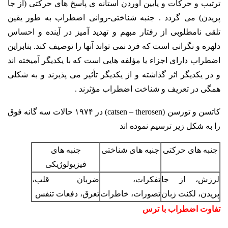
ترتیب و حرکات و پایین آوردن آستانه ی پاسخ های حرکتی (از جا
پریدن) می گردد .
جنبه شناختی-روانی اضطراب به طور یقین
تلقی نامطلوبی از رفتار مبهم و تهدید آمیز در آینده و احساس
دلهره و نگرانی است که فرد نمی تواند آنها را توصیف کند. بنابراین
اضطراب دارای اجزاء یا مؤلفه هایی است که با یکدیگر آمیخته اند
و در یکدیگر اثر گذاشته و از یکدیگر تأثیر می پذیرند و به شکلی
همگی در تعریف و شناخت اضطراب مؤثرند .
کاتسن و تورسن (catsen – therosen) در ۱۹۷۴ حالات سه گانه فوق
را به شکل زیر ترسیم نموده اند
جنبه های حرکتی
جنبه های شناختی
جنبه های
فیزیولوژیکی
لرزش، از جا
تفکرات،
ضربان قلب،
پریدن،
لکنت زبان
تصورات،
خاطرات
تعرق،
دفعات تنفس
تفاوت اضطراب با ترس