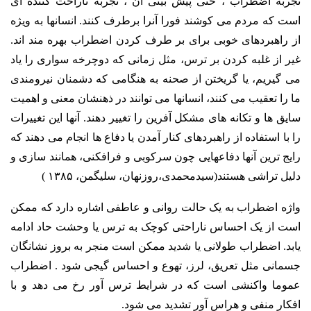
تجربه اضطراب ، حتی پیش بینی آن ، تجربه ناراحت کننده ای
است که مردم می کوشند فورا آنرا برطرف کنند. انسانها به ویژه
از راهبردهای خوبی برای بر طرف کردن اضطراب بهره مند اند.
غیر از غلبه کردن بر ترس، مثل زمانی که دوچرخه سواری را یاد
می گیریم، یا گریختن از صحنه به هنگامی که دشمنان نیرومندی
ما را تعقیب می کنند، انسانها می توانند در ذهنشان معنی و اهمیت
سایق ها و تکانه های مشکل آفرین را تغییر دهند. آنها این تغییرات
را با استفاده از راهبردهای کنار آمدن یا دفاع ها انجام می دهند که
رایج ترین آنها دفاعهایی چون سرکوبی و فرافکنی، همانند سازی و
دلیل تراشی هستند(سیدمحمدی،روزنهان، سلیگمن، ۱۳۸۵ )
واژه اضطراب به یک حالت روانی و عاطفی اشاره دارد که ممکن
است از یک احساس ناراحتی کوچک به ترس یا وحشت حاد ادامه
یابد. اضطراب طولانی یا شدید ممکن است منجر به بروز نشانگان
جسمانی مثل تعریق، لرز، تهوع و احساس گیجی شود .
اضطراب
عموما واکنشی است که در شرایط ترس آور رخ می دهد و با
افکار منفی و هراس آور تشدید می شود.